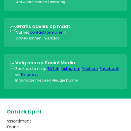
Antwoord binnen 1 werkdag
Gratis advies op maat

Vul het
contact formulier
in
Advies binnen 1 werkdag
Volg ons op Social Media

Zoek op lip.nl op
TikTok
,
Instagram
,
Youtube
,
Facebook
en
Pinterest
Informatie met een vleugje humor
Ontdek Lip.nl
Assortiment
Kennis