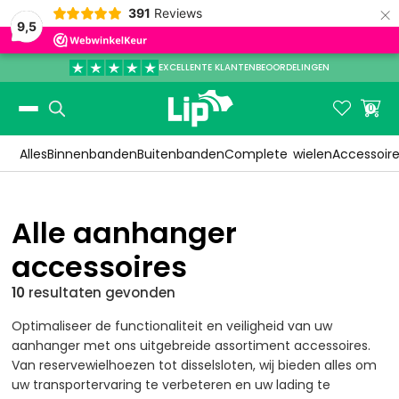
×
391
Reviews
9,5
EXCELLENTE KLANTENBEOORDELINGEN
Slide 3 of 3.


0
Alles
Binnenbanden
Buitenbanden
Complete
wielen
Accessoir
Alle aanhanger
accessoires
10
resultaten
gevonden
Optimaliseer de functionaliteit en veiligheid van uw
aanhanger met ons uitgebreide assortiment accessoires.
Van reservewielhoezen tot disselsloten, wij bieden alles om
uw transportervaring te verbeteren en uw lading te