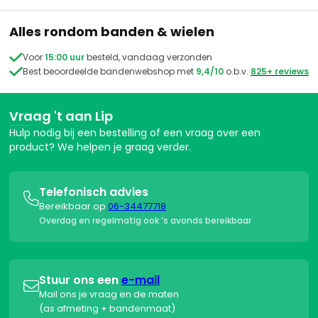
Alles rondom banden & wielen

Voor
15:00 uur
besteld, vandaag verzonden

Best beoordeelde bandenwebshop met
9,4/10
o.b.v.
825+ reviews
Vraag 't aan Lip
Hulp nodig bij een bestelling of een vraag over een
product? We helpen je graag verder.
Telefonisch advies

Bereikbaar op
06-34477718
Overdag en regelmatig ook ’s avonds bereikbaar
Stuur ons een
e-mail

Mail ons je vraag en de maten
(as afmeting + bandenmaat)