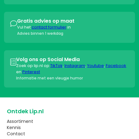
Gratis advies op maat

Vul het
contact formulier
in
Advies binnen 1 werkdag
Volg ons op Social Media

Zoek op lip.nl op
TikTok
,
Instagram
,
Youtube
,
Facebook
en
Pinterest
Informatie met een vleugje humor
Ontdek Lip.nl
Assortiment
Kennis
Contact