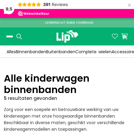
×
391
Reviews
9,5

LEVERING UIT EIGEN VOORRAAD
Slide 2 of 3.


0
Alles
Binnenbanden
Buitenbanden
Complete
wielen
Accessoir
Alle kinderwagen
binnenbanden
5
resultaten
gevonden
Zorg voor een soepele en betrouwbare werking van uw
kinderwagen met onze hoogwaardige binnenbanden.
Beschikbaar in diverse maten, geschikt voor verschillende
kinderwagenmodellen en toepassingen.