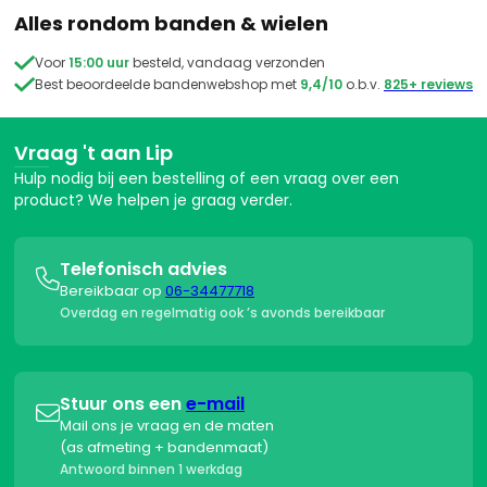
Alles rondom banden & wielen

Voor
15:00 uur
besteld, vandaag verzonden

Best beoordeelde bandenwebshop met
9,4/10
o.b.v.
825+ reviews
Vraag 't aan Lip
Hulp nodig bij een bestelling of een vraag over een
product? We helpen je graag verder.
Telefonisch advies

Bereikbaar op
06-34477718
Overdag en regelmatig ook ’s avonds bereikbaar
Stuur ons een
e-mail

Mail ons je vraag en de maten
(as afmeting + bandenmaat)
Antwoord binnen 1 werkdag