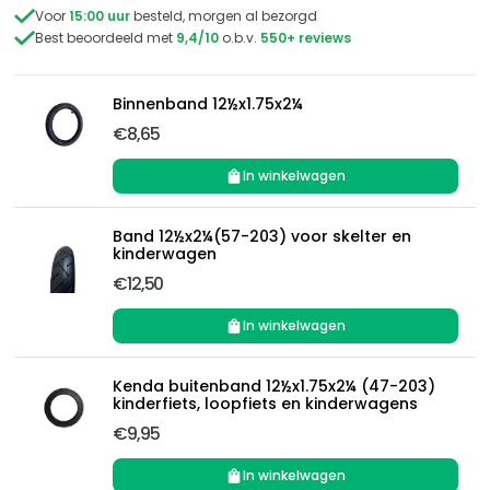

Voor
15:00 uur
besteld, morgen al bezorgd

Best beoordeeld met
9,4/10
o.b.v.
550+ reviews
Binnenband 12½x1.75x2¼
€8,65
In winkelwagen
Band 12½x2¼(57-203) voor skelter en
kinderwagen
€12,50
In winkelwagen
Kenda buitenband 12½x1.75x2¼ (47-203)
kinderfiets, loopfiets en kinderwagens
€9,95
In winkelwagen