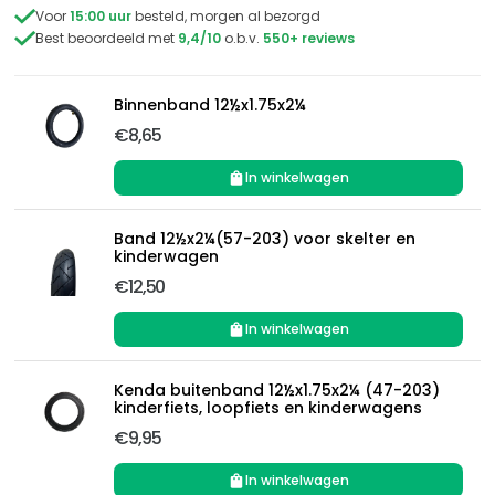

Voor
15:00 uur
besteld, morgen al bezorgd

Best beoordeeld met
9,4/10
o.b.v.
550+ reviews
Binnenband 12½x1.75x2¼
€8,65
In winkelwagen
Band 12½x2¼(57-203) voor skelter en
kinderwagen
€12,50
In winkelwagen
Kenda buitenband 12½x1.75x2¼ (47-203)
kinderfiets, loopfiets en kinderwagens
€9,95
In winkelwagen