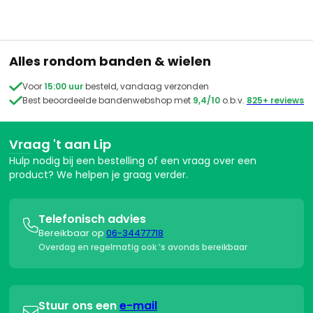
Alles rondom banden & wielen

Voor
15:00 uur
besteld, vandaag verzonden

Best beoordeelde bandenwebshop met
9,4/10
o.b.v.
825+ reviews
Vraag 't aan Lip
Hulp nodig bij een bestelling of een vraag over een
product? We helpen je graag verder.
Telefonisch advies

Bereikbaar op
06-34477718
Overdag en regelmatig ook ’s avonds bereikbaar
Stuur ons een
e-mail
