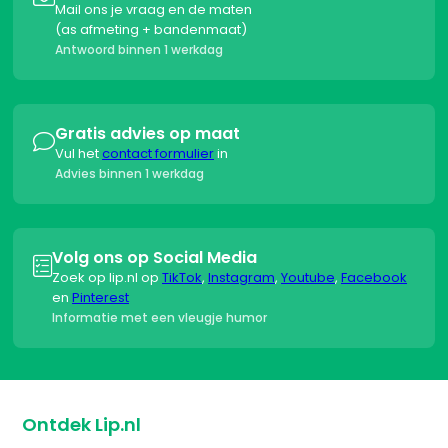
Mail ons je vraag en de maten
(as afmeting + bandenmaat)
Antwoord binnen 1 werkdag
Gratis advies op maat

Vul het
contact formulier
in
Advies binnen 1 werkdag
Volg ons op Social Media

Zoek op lip.nl op
TikTok
,
Instagram
,
Youtube
,
Facebook
en
Pinterest
Informatie met een vleugje humor
Ontdek Lip.nl