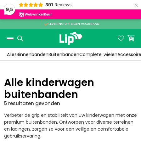
×
391
Reviews
9,5

LEVERING UIT EIGEN VOORRAAD
Slide 2 of 3.


0
Alles
Binnenbanden
Buitenbanden
Complete
wielen
Accessoir
Alle kinderwagen
buitenbanden
5
resultaten
gevonden
Verbeter de grip en stabiliteit van uw kinderwagen met onze
premium buitenbanden. Ontworpen voor diverse terreinen
en ladingen, zorgen ze voor een veilige en comfortabele
gebruikservaring.