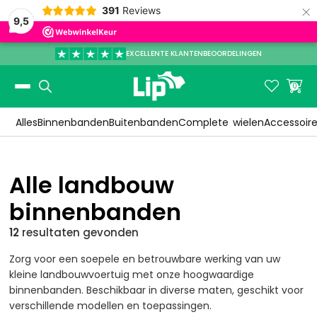
×
391
Reviews
9,5
EXCELLENTE KLANTENBEOORDELINGEN
Slide 3 of 3.


0
Alles
Binnenbanden
Buitenbanden
Complete
wielen
Accessoir
Alle landbouw
binnenbanden
12
resultaten
gevonden
Zorg voor een soepele en betrouwbare werking van uw
kleine landbouwvoertuig met onze hoogwaardige
binnenbanden. Beschikbaar in diverse maten, geschikt voor
verschillende modellen en toepassingen.