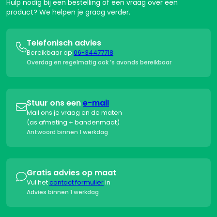
Hulp nodig bij een bestelling of een vraag over een
product? We helpen je graag verder.
Telefonisch advies

Bereikbaar op
06-34477718
Overdag en regelmatig ook ’s avonds bereikbaar
Stuur ons een
e-mail

Mail ons je vraag en de maten
(as afmeting + bandenmaat)
Antwoord binnen 1 werkdag
Gratis advies op maat

Vul het
contact formulier
in
Advies binnen 1 werkdag