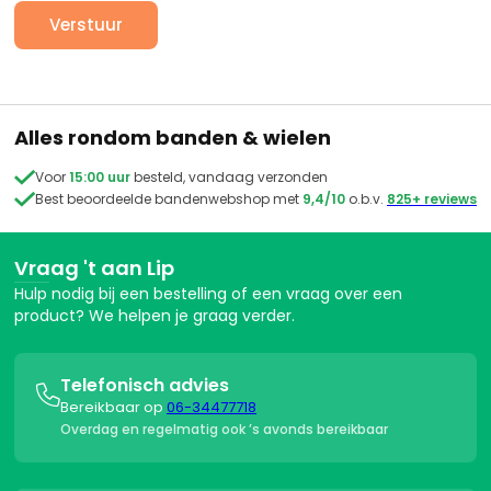
Alles rondom banden & wielen

Voor
15:00 uur
besteld, vandaag verzonden

Best beoordeelde bandenwebshop met
9,4/10
o.b.v.
825+ reviews
Vraag 't aan Lip
Hulp nodig bij een bestelling of een vraag over een
product? We helpen je graag verder.
Telefonisch advies

Bereikbaar op
06-34477718
Overdag en regelmatig ook ’s avonds bereikbaar