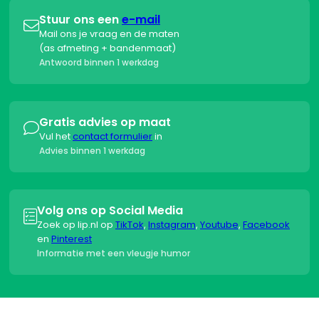
Stuur ons een
e-mail

Mail ons je vraag en de maten
(as afmeting + bandenmaat)
Antwoord binnen 1 werkdag
Gratis advies op maat

Vul het
contact formulier
in
Advies binnen 1 werkdag
Volg ons op Social Media

Zoek op lip.nl op
TikTok
,
Instagram
,
Youtube
,
Facebook
en
Pinterest
Informatie met een vleugje humor