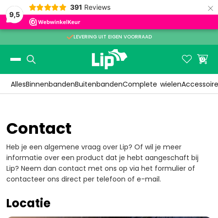
×
391
Reviews
9,5

LEVERING UIT EIGEN VOORRAAD
Slide 2 of 3.


0
Alles
Binnenbanden
Buitenbanden
Complete
wielen
Accessoir
Contact
Heb je een algemene vraag over Lip? Of wil je meer
informatie over een product dat je hebt aangeschaft bij
Lip? Neem dan contact met ons op via het formulier of
contacteer ons direct per telefoon of e-mail.
Locatie