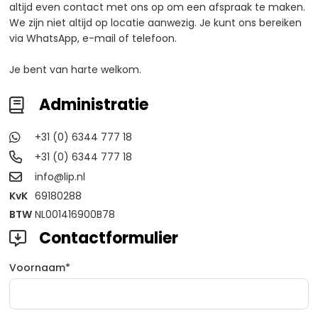
altijd even contact met ons op om een afspraak te maken.
We zijn niet altijd op locatie aanwezig. Je kunt ons bereiken
via WhatsApp, e-mail of telefoon.
Je bent van harte welkom.
Administratie

+31 (0) 6344 777 18

+31 (0) 6344 777 18

info@lip.nl

KvK
69180288
BTW
NL001416900B78
Contactformulier

Voornaam*