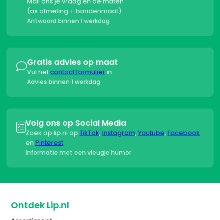
Mail ons je vraag en de maten
(as afmeting + bandenmaat)
Antwoord binnen 1 werkdag
Gratis advies op maat

Vul het
contact formulier
in
Advies binnen 1 werkdag
Volg ons op Social Media

Zoek op lip.nl op
TikTok
,
Instagram
,
Youtube
,
Facebook
en
Pinterest
Informatie met een vleugje humor
Ontdek Lip.nl