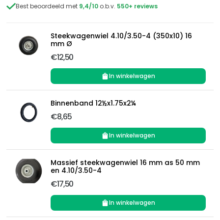

Best beoordeeld met
9,4/10
o.b.v.
550+ reviews
Steekwagenwiel 4.10/3.50-4 (350x10) 16
mm Ø
€12,50
In winkelwagen
Binnenband 12½x1.75x2¼
€8,65
In winkelwagen
Massief steekwagenwiel 16 mm as 50 mm
en 4.10/3.50-4
€17,50
In winkelwagen