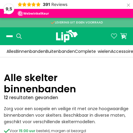
×
391
Reviews
9,5

LEVERING UIT EIGEN VOORRAAD
Slide 2 of 3.


0
Alles
Binnenbanden
Buitenbanden
Complete
wielen
Accessoir
Alle skelter
binnenbanden
12
resultaten
gevonden
Zorg voor een soepele en veilige rit met onze hoogwaardige
binnenbanden voor skelters. Beschikbaar in diverse maten,
geschikt voor verschillende skeltermodellen.

Voor
15:00 uur
besteld, morgen al bezorgd