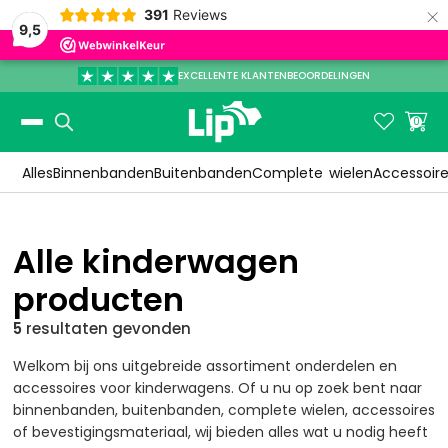
×
391
Reviews
9,5
DELINGEN

VOOR 15:00 BESTELD, VANDAAG VERSTU
Slide 1 of 3.


0
Alles
Binnenbanden
Buitenbanden
Complete
wielen
Accessoir
Alle kinderwagen
producten
5
resultaten
gevonden
Welkom bij ons uitgebreide assortiment onderdelen en
accessoires voor kinderwagens. Of u nu op zoek bent naar
binnenbanden, buitenbanden, complete wielen, accessoires
of bevestigingsmateriaal, wij bieden alles wat u nodig heeft