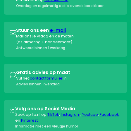
Overdag en regelmatig ook ’s avonds bereikbaar
Stuur ons een
e-mail

Mail ons je vraag en de maten
(as afmeting + bandenmaat)
Antwoord binnen 1 werkdag
Gratis advies op maat

Vul het
contact formulier
in
Advies binnen 1 werkdag
Volg ons op Social Media

Zoek op lip.nl op
TikTok
,
Instagram
,
Youtube
,
Facebook
en
Pinterest
Informatie met een vleugje humor