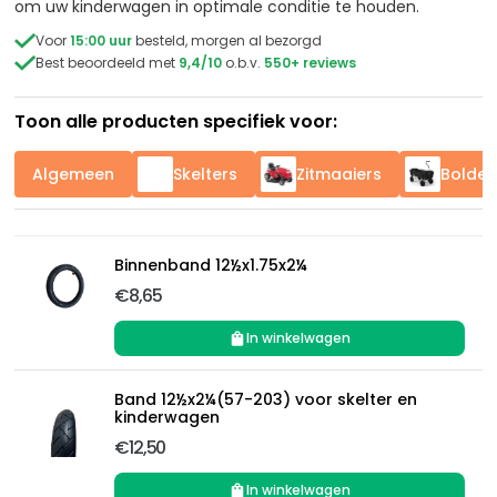
om uw kinderwagen in optimale conditie te houden.

Voor
15:00 uur
besteld, morgen al bezorgd

Best beoordeeld met
9,4/10
o.b.v.
550+ reviews
Toon alle producten specifiek voor:
Algemeen
Skelters
Zitmaaiers
Bolder
Binnenband 12½x1.75x2¼
€8,65
In winkelwagen
Band 12½x2¼(57-203) voor skelter en
kinderwagen
€12,50
In winkelwagen