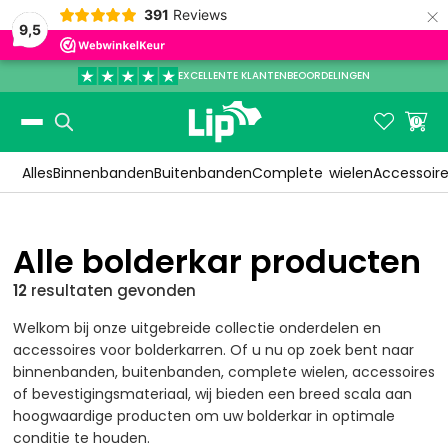
×
391
Reviews
9,5
EXCELLENTE KLANTENBEOORDELINGEN
Slide 3 of 3.


0
Alles
Binnenbanden
Buitenbanden
Complete
wielen
Accessoir
Alle bolderkar producten
12
resultaten
gevonden
Welkom bij onze uitgebreide collectie onderdelen en
accessoires voor bolderkarren. Of u nu op zoek bent naar
binnenbanden, buitenbanden, complete wielen, accessoires
of bevestigingsmateriaal, wij bieden een breed scala aan
hoogwaardige producten om uw bolderkar in optimale
conditie te houden.