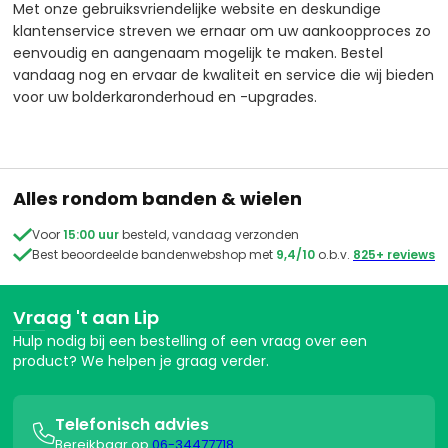
Met onze gebruiksvriendelijke website en deskundige
klantenservice streven we ernaar om uw aankoopproces zo
eenvoudig en aangenaam mogelijk te maken. Bestel
vandaag nog en ervaar de kwaliteit en service die wij bieden
voor uw bolderkaronderhoud en -upgrades.
Alles rondom banden & wielen

Voor
15:00 uur
besteld, vandaag verzonden

Best beoordeelde bandenwebshop met
9,4/10
o.b.v.
825+ reviews
Vraag 't aan Lip
Hulp nodig bij een bestelling of een vraag over een
product? We helpen je graag verder.
Telefonisch advies

Bereikbaar op
06-34477718