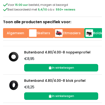

Voor
15:00 uur
besteld, morgen al bezorgd

Best beoordeeld met
9,4/10
o.b.v.
550+ reviews
Toon alle producten specifiek voor:
Algemeen
Skelters
Zitmaaiers
Bolder
Buitenband 4.80/4.00-8 noppenprofiel
€8,95
In winkelwagen
Buitenband 4.80/4.00-8 blok profiel
€8,25
In winkelwagen