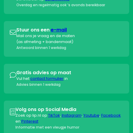
Overdag en regelmatig ook ’s avonds bereikbaar
Stuur ons een
e-mail

Mail ons je vraag en de maten
(as afmeting + bandenmaat)
Antwoord binnen 1 werkdag
Gratis advies op maat

Vul het
contact formulier
in
Advies binnen 1 werkdag
Volg ons op Social Media

Zoek op lip.nl op
TikTok
,
Instagram
,
Youtube
,
Facebook
en
Pinterest
Informatie met een vleugje humor