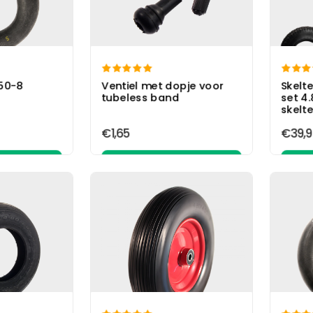


50-8
Ventiel met dopje voor
Skelt
tubeless band
set 4
skelte
€1,65
€39,9
elwagen
In winkelwagen