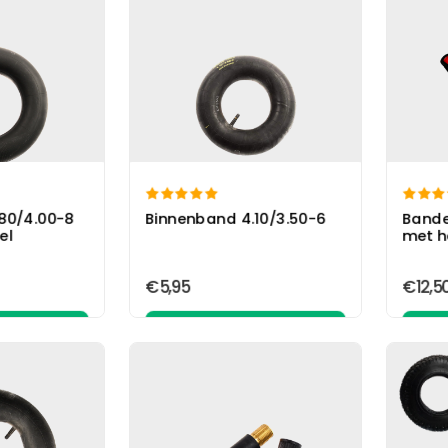


80/4.00-8
Binnenband 4.10/3.50-6
Bande
el
met h
€5,95
€12,5
elwagen
In winkelwagen