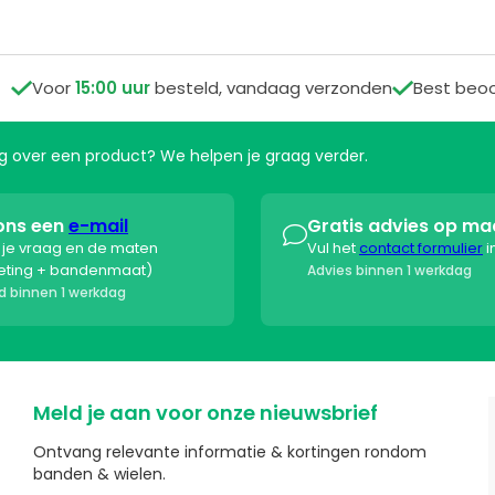

Voor
15:00 uur
besteld, vandaag verzonden

Best beo
aag over een product? We helpen je graag verder.
ons een
e-mail
Gratis advies op ma

s je vraag en de maten
Vul het
contact formulier
i
eting + bandenmaat)
Advies binnen 1 werkdag
 binnen 1 werkdag
Meld je aan voor onze nieuwsbrief
Ontvang relevante informatie & kortingen rondom
banden & wielen.