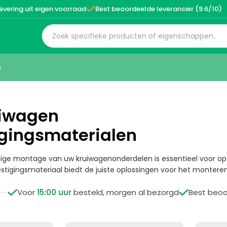

evering uit eigen voorraad
Best beoordeelde leverancier (9.6/10)
n
uiwagen
gingsmaterialen
ilige montage van uw kruiwagenonderdelen is essentieel voor o
tigingsmateriaal biedt de juiste oplossingen voor het monter

Voor
15:00 uur
besteld, morgen al bezorgd

Best beo