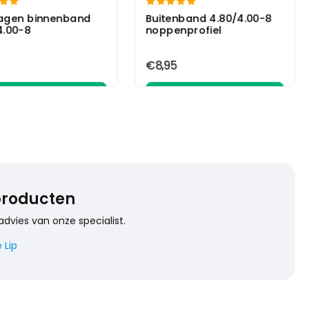


agen binnenband
Buitenband 4.80/4.00-8
4.00-8
noppenprofiel
€8,95
In winkelwagen
In winkelwagen
 producten
advies van onze specialist.
 Lip