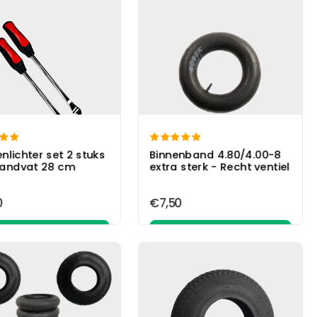


nlichter set 2 stuks
Binnenband 4.80/4.00-8
andvat 28 cm
extra sterk - Recht ventiel
0
€7,50
In winkelwagen
In winkelwagen