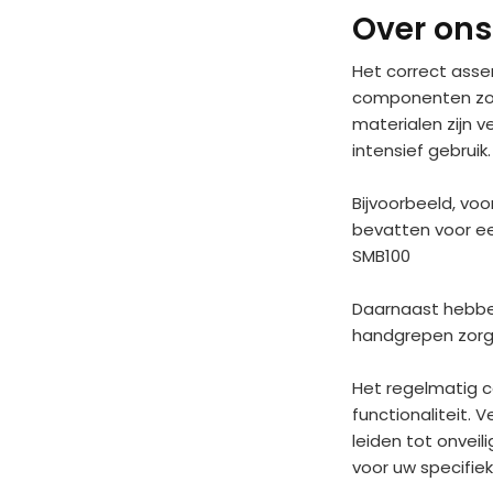
Bandenmaat 4.80/4.00-8
Over ons
Bandenmaat 9×3.50-4
As 16 mm ø
Het correct ass
As 20 mm ø
componenten zoal
As 25 mm ø
materialen zijn v
As 30 mm ø
intensief gebruik.​
Massieve banden
Bijvoorbeeld, vo
Luchtband
bevatten voor ee
Tubeless
SMB100
Blok profiel
Lijn profiel
Daarnaast hebben
Noppen profiel
handgrepen zorg
Ruit profiel
Sneeuw profiel
Het regelmatig c
Tractor profiel
functionaliteit.
Kruiwagenbanden
leiden tot onveil
voor uw specifi