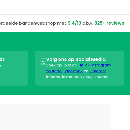
ordeelde bandenwebshop met
9,4/10
o.b.v.
825+ reviews
at
Volg ons op Social Media

n
Zoek op lip.nl op
TikTok
,
Instagram
,
Youtube
,
Facebook
en
Pinterest
Informatie met een vleugje humor