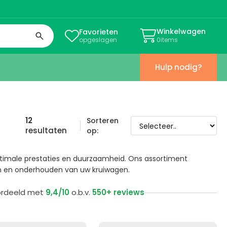
Winkelwagen
Favorieten


opgeslagen
0
items
Hulp nodig?
12
Sorteren
resultaten
op:
ptimale prestaties en duurzaamheid. Ons assortiment
en en onderhouden van uw kruiwagen.
ordeeld met
9,4/10
o.b.v.
550+ reviews