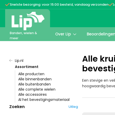


Snelste bezorging: voor 15:00 besteld, vandaag verzonden
L
Banden, wielen &
Over Lip
Beoordelinge

meer
Alle kr
Lip.nl

bevesti
Assortiment
Alle producten
Alle binnenbanden
Een stevige en ve
Alle buitenbanden
hoogwaardig beves
Alle complete wielen
Alle accessoires
Al het bevestigingsmateriaal
Zoeken
Uitleg