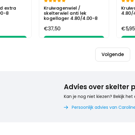


d extra
Kruiwagenwiel /
Kruiw
00-8
skelterwiel anti lek
4.80/
kogellager 4.80/4.00-8
€37,50
€5,95
elwagen
In winkelwagen
Volgende
Advies over skelter
Kan je nog niet kiezen? Bekijk het 
Persoonlijk advies van Caroline
