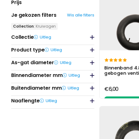
Prijs
Je gekozen filters
Wis alle filters
Collection
:
Kruiwagen
Collectie
Uitleg

Home page
Product type
Uitleg

Binnenbanden

As-gat diameter
Uitleg
Buitenbanden

Binnenband 4.
Skelter
gebogen venti
Binnendiameter mm
Uitleg

Complete wielen
Accessoires
Buitendiameter mm
Uitleg
€6,00

Zwenkwielen
Naaflengte
Uitleg

Bevestigingsmateriaal
In wink
Bandenset
Kruiwagen
Aanhanger
Bolderkar