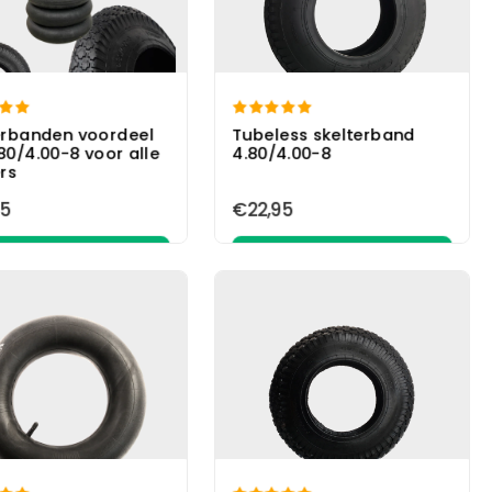


erbanden voordeel
Tubeless skelterband
.80/4.00-8 voor alle
4.80/4.00-8
rs
5
€22,95
In winkelwagen
In winkelwagen