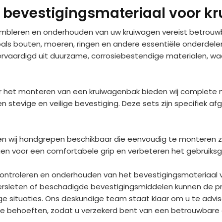
 bevestigingsmateriaal voor k
embleren en onderhouden van uw kruiwagen vereist betrouw
s bouten, moeren, ringen en andere essentiële onderdelen 
ervaardigd uit duurzame, corrosiebestendige materialen, waa
or het monteren van een kruiwagenbak bieden wij complete
n stevige en veilige bevestiging. Deze sets zijn specifiek 
 wij handgrepen beschikbaar die eenvoudig te monteren zij
en voor een comfortabele grip en verbeteren het gebruiks
ontroleren en onderhouden van het bevestigingsmateriaal van
 Versleten of beschadigde bevestigingsmiddelen kunnen de p
ige situaties. Ons deskundige team staat klaar om u te advis
eke behoeften, zodat u verzekerd bent van een betrouwbar