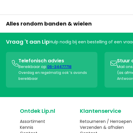
Alles rondom banden & wielen
Vraag 't aan Lip
Hulp nodig bij een bestelling of een vr
Telefonisch advies
Stuur 


Bereikbaar op
06-34477718
Mail on
(as afm
Overdag en regelmatig ook ’s avonds
bereikbaar
Antwoord
Ontdek Lip.nl
Klantenservice
Assortiment
Retourneren / Herroepen
Kennis
Verzenden & afhalen