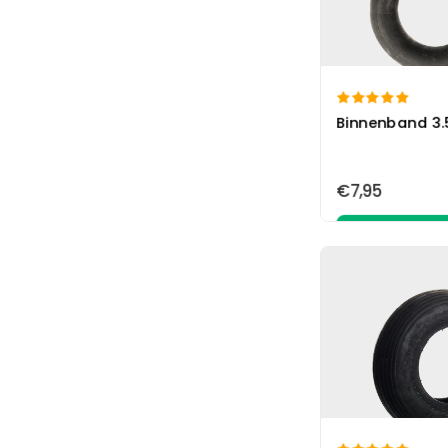
Steekwagen
Kinderwagen
Landbouw
Verloopbus

Zitmaaier
Binnenband 3.
Bestsellers
Nieuw in collectie
Aanbevelingen
€7,95
Skelterwielen
Aandrijfwiel/vrijloop
In wink
Skelterbanden setjes
Bolderkarwielen
Steekwagenwielen
Kruiwagenwielen
Zitmaaierbanden
Accessoires
Anders
Outlet