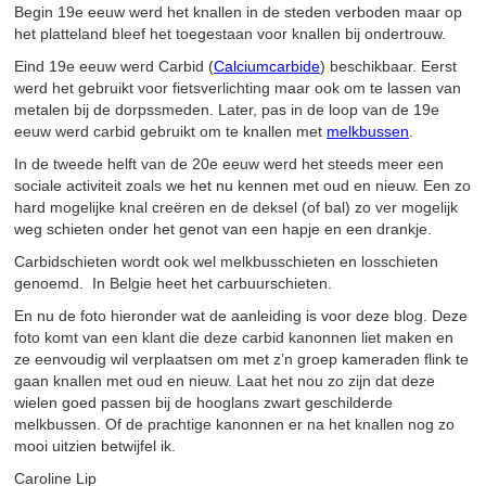
Begin 19e eeuw werd het knallen in de steden verboden maar op
het platteland bleef het toegestaan voor knallen bij ondertrouw.
Eind 19e eeuw werd Carbid (
Calciumcarbide
) beschikbaar. Eerst
werd het gebruikt voor fietsverlichting maar ook om te lassen van
metalen bij de dorpssmeden. Later, pas in de loop van de 19e
eeuw werd carbid gebruikt om te knallen met
melkbussen
.
In de tweede helft van de 20e eeuw werd het steeds meer een
sociale activiteit zoals we het nu kennen met oud en nieuw. Een zo
hard mogelijke knal creëren en de deksel (of bal) zo ver mogelijk
weg schieten onder het genot van een hapje en een drankje.
Carbidschieten wordt ook wel melkbusschieten en losschieten
genoemd. In Belgie heet het carbuurschieten.
En nu de foto hieronder wat de aanleiding is voor deze blog. Deze
foto komt van een klant die deze carbid kanonnen liet maken en
ze eenvoudig wil verplaatsen om met z’n groep kameraden flink te
gaan knallen met oud en nieuw. Laat het nou zo zijn dat deze
wielen goed passen bij de hooglans zwart geschilderde
melkbussen. Of de prachtige kanonnen er na het knallen nog zo
mooi uitzien betwijfel ik.
Caroline Lip