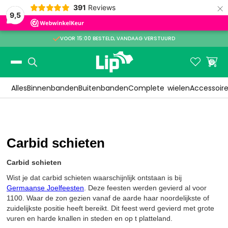
×
391
Reviews
9,5
STELD, VANDAAG VERSTUURD

LEVERING
Slide 2 of 3.


0
Alles
Binnenbanden
Buitenbanden
Complete
wielen
Accessoir
Carbid schieten
Carbid schieten
Wist je dat carbid schieten waarschijnlijk ontstaan is bij
Germaanse Joelfeesten
. Deze feesten werden gevierd al voor
1100. Waar de zon gezien vanaf de aarde haar noordelijkste of
zuidelijkste positie heeft bereikt. Dit feest werd gevierd met grote
vuren en harde knallen in steden en op t platteland.