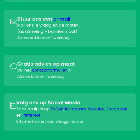
Stuur ons een
e-mail

Mail ons je vraag en de maten
(as afmeting + bandenmaat)
Antwoord binnen 1 werkdag
Gratis advies op maat

Vul het
contact formulier
in
Advies binnen 1 werkdag
Volg ons op Social Media

Zoek op lip.nl op
TikTok
,
Instagram
,
Youtube
,
Facebook
en
Pinterest
Informatie met een vleugje humor