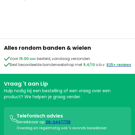
Alles rondom banden & wielen

Voor
15:00 uur
besteld, vandaag verzonden

Best beoordeelde bandenwebshop met
9,4/10
o.b.v.
825+ reviews
Vraag 't aan Lip
Hulp nodig bij een bestelling of een vraag over een
product? We helpen je graag verder.
Telefonisch advies

Bereikbaar op
06-34477718
Overdag en regelmatig ook ’s avonds bereikbaar