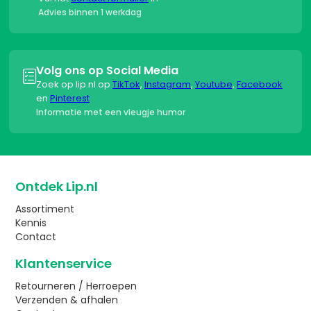
Advies binnen 1 werkdag
Volg ons op Social Media

Zoek op lip.nl op
TikTok
,
Instagram
,
Youtube
,
Facebook
en
Pinterest
Informatie met een vleugje humor
Ontdek Lip.nl
Assortiment
Kennis
Contact
Klantenservice
Retourneren / Herroepen
Verzenden & afhalen