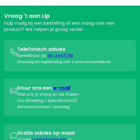
Vraag 't aan Lip
Hulp nodig bij een bestelling of een vraag over een
product? We helpen je graag verder.
Telefonisch advies

Bereikbaar op
06-34477718
Overdag en regelmatig ook ’s avonds bereikbaar
Stuur ons een
e-mail

Mail ons je vraag en de maten
(as afmeting + bandenmaat)
Antwoord binnen 1 werkdag
Gratis advies op maat

Vul het
contact formulier
in