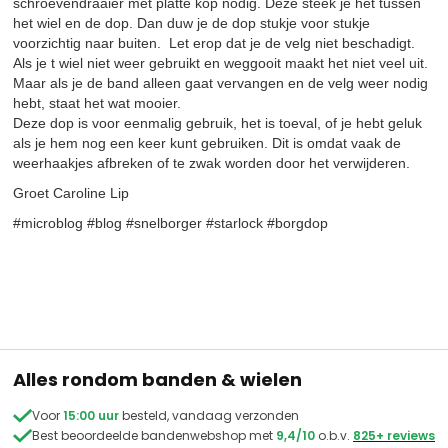
schroevendraaier met platte kop nodig. Deze steek je het tussen
het wiel en de dop. Dan duw je de dop stukje voor stukje
voorzichtig naar buiten. Let erop dat je de velg niet beschadigt.
Als je t wiel niet weer gebruikt en weggooit maakt het niet veel uit.
Maar als je de band alleen gaat vervangen en de velg weer nodig
hebt, staat het wat mooier.
Deze dop is voor eenmalig gebruik, het is toeval, of je hebt geluk
als je hem nog een keer kunt gebruiken. Dit is omdat vaak de
weerhaakjes afbreken of te zwak worden door het verwijderen.
Groet Caroline Lip
#microblog #blog #snelborger #starlock #borgdop
Alles rondom banden & wielen

Voor
15:00 uur
besteld, vandaag verzonden

Best beoordeelde bandenwebshop met
9,4/10
o.b.v.
825+ reviews