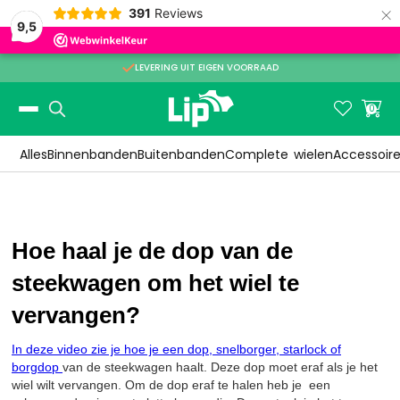
×
391
Reviews
9,5

LEVERING UIT EIGEN VOORRAAD
Slide 2 of 3.


0
Alles
Binnenbanden
Buitenbanden
Complete
wielen
Accessoir
Hoe haal je de dop van de
steekwagen om het wiel te
vervangen?
In deze video
zie je hoe je een dop, snelborger, starlock of
borgdop
van de steekwagen haalt. Deze dop moet eraf als je het
wiel wilt vervangen. Om de dop eraf te halen heb je een