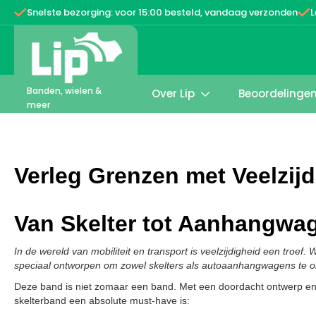


Snelste bezorging: voor 15:00 besteld, vandaag verzonden
L
Banden, wielen &
Over Lip
Beoordelinge

meer
Verleg Grenzen met Veelzi
Van Skelter tot Aanhangwa
In de wereld van mobiliteit en transport is veelzijdigheid een tr
speciaal ontworpen om zowel skelters als autoaanhangwagens te 
Deze band is niet zomaar een band. Met een doordacht ontwerp en r
skelterband een absolute must-have is: