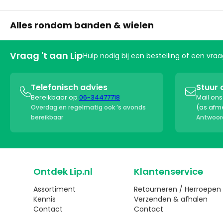
Alles rondom banden & wielen
Vraag 't aan Lip
Hulp nodig bij een bestelling of een vr
Telefonisch advies
Stuur 


Bereikbaar op
06-34477718
Mail on
(as afm
Overdag en regelmatig ook ’s avonds
bereikbaar
Antwoord
Ontdek Lip.nl
Klantenservice
Assortiment
Retourneren / Herroepen
Kennis
Verzenden & afhalen
Contact
Contact