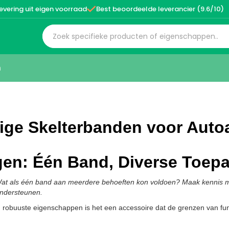

evering uit eigen voorraad
Best beoordeelde leverancier (9.6/10)
n
jdige Skelterbanden voor Au
gen: Één Band, Diverse Toep
oef. Wat als één band aan meerdere behoeften kon voldoen? Maak kennis 
ondersteunen.
obuuste eigenschappen is het een accessoire dat de grenzen van funct