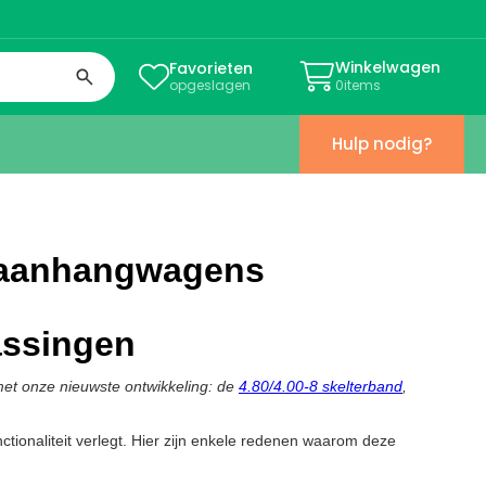
Winkelwagen
Favorieten


opgeslagen
0
items
Hulp nodig?
toaanhangwagens
assingen
met onze nieuwste ontwikkeling: de
4.80/4.00-8 skelterband
,
ionaliteit verlegt. Hier zijn enkele redenen waarom deze