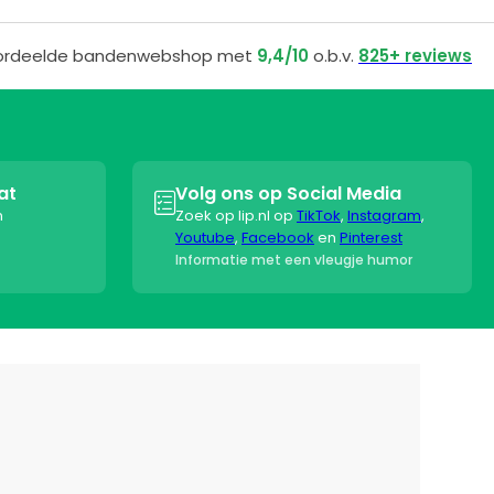
ordeelde bandenwebshop met
9,4/10
o.b.v.
825+ reviews
at
Volg ons op Social Media

n
Zoek op lip.nl op
TikTok
,
Instagram
,
Youtube
,
Facebook
en
Pinterest
Informatie met een vleugje humor