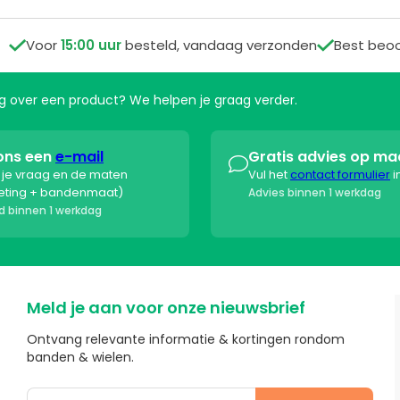

Voor
15:00 uur
besteld, vandaag verzonden

Best beo
aag over een product? We helpen je graag verder.
ons een
e-mail
Gratis advies op ma

s je vraag en de maten
Vul het
contact formulier
i
eting + bandenmaat)
Advies binnen 1 werkdag
 binnen 1 werkdag
Meld je aan voor onze nieuwsbrief
Ontvang relevante informatie & kortingen rondom
banden & wielen.