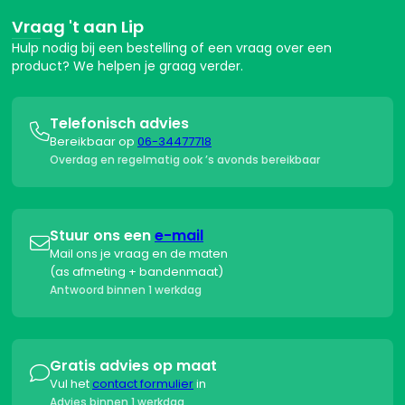
Vraag 't aan Lip
Hulp nodig bij een bestelling of een vraag over een
product? We helpen je graag verder.
Telefonisch advies

Bereikbaar op
06-34477718
Overdag en regelmatig ook ’s avonds bereikbaar
Stuur ons een
e-mail

Mail ons je vraag en de maten
(as afmeting + bandenmaat)
Antwoord binnen 1 werkdag
Gratis advies op maat

Vul het
contact formulier
in
Advies binnen 1 werkdag