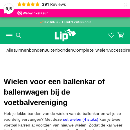
×
391
Reviews
9,5

LEVERING UIT EIGEN VOORRAAD
Slide 2 of 3.


0
Alles
Binnenbanden
Buitenbanden
Complete
wielen
Accessoir
Wielen voor een ballenkar of
ballenwagen bij de
voetbalvereniging
Heb je lekke banden van de wielen van de ballenkar en wil je ze
voordelig vervangen? Met deze
set wielen (4 stuks)
kan je twee
voetbal karren a; voorzien van nieuwe wielen. Zodat de kar weer