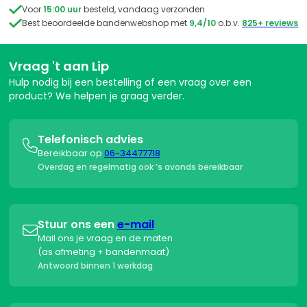

Voor
15:00 uur
besteld, vandaag verzonden

Best beoordeelde bandenwebshop met
9,4/10
o.b.v.
825+ reviews
Vraag 't aan Lip
Hulp nodig bij een bestelling of een vraag over een
product? We helpen je graag verder.
Telefonisch advies

Bereikbaar op
06-34477718
Overdag en regelmatig ook ’s avonds bereikbaar
Stuur ons een
e-mail

Mail ons je vraag en de maten
(as afmeting + bandenmaat)
Antwoord binnen 1 werkdag