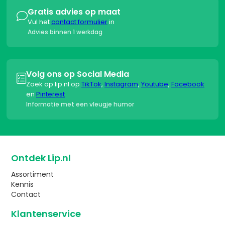
Gratis advies op maat

Vul het
contact formulier
in
Advies binnen 1 werkdag
Volg ons op Social Media

Zoek op lip.nl op
TikTok
,
Instagram
,
Youtube
,
Facebook
en
Pinterest
Informatie met een vleugje humor
Ontdek Lip.nl
Assortiment
Kennis
Contact
Klantenservice