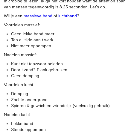
microblog te lezen. Ik ga het kort houden want de attention span
van mensen tegenwoordig is 8.25 seconden. Let’s go..
Wil je een
massieve band
of
luchtband
?
Voordelen massief:
Geen lekke band meer
Ten all tijde aan t werk
Niet meer oppompen
Nadelen massief:
Kunt niet topzwaar beladen
Door t zand? Plank gebruiken
Geen demping
Voordelen lucht:
Demping
Zachte ondergrond
Spieren & gewrichten vriendelijk (veelvuldig gebruik)
Nadelen lucht:
Lekke band
Steeds oppompen