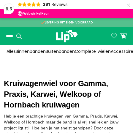
×
391
Reviews
9,5

LEVERING UIT EIGEN VOORRAAD
Slide 2 of 3.


0
Alles
Binnenbanden
Buitenbanden
Complete
wielen
Accessoir
Kruiwagenwiel voor Gamma,
Praxis, Karwei, Welkoop of
Hornbach kruiwagen
Heb je een prachtige kruiwagen van Gamma, Praxis, Karwei,
Welkoop of Hornbach maar de band is al vrij snel lek en jouw
project ligt stil. Hoe ben je het snelst geholpen? Door deze