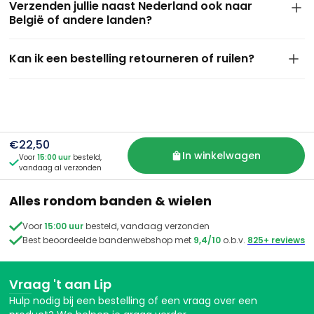
wordt bezorgd.
Verzenden jullie naast Nederland ook naar
je bestelling nog dezelfde dag. Je hebt je pakket in de
België of andere landen?
meeste gevallen de volgende werkdag al in huis.
We verzenden standaard naar Nederland en België. Wil je
Kan ik een bestelling retourneren of ruilen?
iets laten bezorgen in een ander land? Neem dan even
contact met ons op — dan kijken we graag samen wat er
Jazeker. Je hebt 14 dagen bedenktijd na ontvangst van je
mogelijk is.
bestelling. Is het product ongebruikt en in originele staat?
Dan kun je het eenvoudig terugsturen of ruilen. Meld je
retour aan via e-mail of WhatsApp, dan sturen wij je de
juiste instructies. We zorgen altijd voor een snelle en nette
€22,50
afhandeling.
In winkelwagen
Voor
15:00 uur
besteld,

vandaag al verzonden
Alles rondom banden & wielen

Voor
15:00 uur
besteld, vandaag verzonden

Best beoordeelde bandenwebshop met
9,4/10
o.b.v.
825+ reviews
Vraag 't aan Lip
Hulp nodig bij een bestelling of een vraag over een