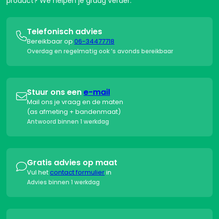
product? We helpen je graag verder.
Telefonisch advies

Bereikbaar op
06-34477718
Overdag en regelmatig ook ’s avonds bereikbaar
Stuur ons een
e-mail

Mail ons je vraag en de maten
(as afmeting + bandenmaat)
Antwoord binnen 1 werkdag
Gratis advies op maat

Vul het
contact formulier
in
Advies binnen 1 werkdag