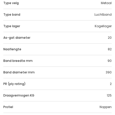
Type velg
Metaal
Type band
Luchtband
Type lager
Kogellager
As-gat diameter
20
Naaflengte
82
Band breedte mm
90
Band diameter mm
390
PR (ply rating)
2
Draagvermogen KG
125
Profiel
Noppen