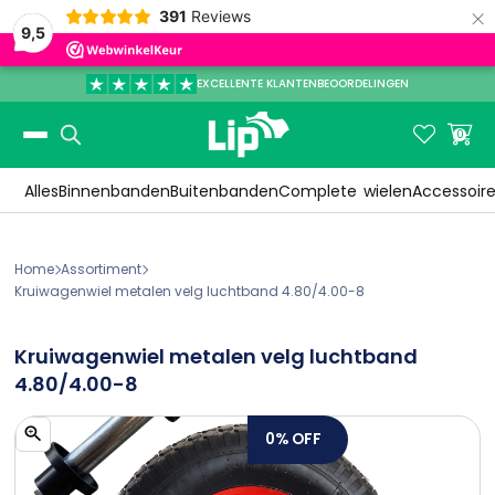
×
391
Reviews
9,5
EXCELLENTE KLANTENBEOORDELINGEN
Slide 3 of 3.


0
Alles
Binnenbanden
Buitenbanden
Complete
wielen
Accessoir
Home
Assortiment


Kruiwagenwiel metalen velg luchtband 4.80/4.00-8
Kruiwagenwiel metalen velg luchtband
4.80/4.00-8
0%
OFF