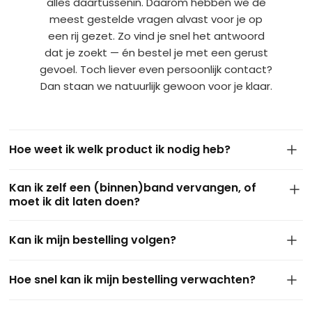
alles daartussenin. Daarom hebben we de
meest gestelde vragen alvast voor je op
een rij gezet. Zo vind je snel het antwoord
dat je zoekt — én bestel je met een gerust
gevoel. Toch liever even persoonlijk contact?
Dan staan we natuurlijk gewoon voor je klaar.
Hoe weet ik welk product ik nodig heb?
De maat van je band staat meestal op de zijkant van de
Kan ik zelf een (binnen)band vervangen, of
huidige buitenband. Dit ziet er bijvoorbeeld zo uit: 4.10/3.50-
moet ik dit laten doen?
4 of 3.50-8. Gebruik deze maat om via onze filters het juiste
product te vinden. Kom je er niet uit of twijfel je? Stuur ons
In de meeste gevallen kun je zelf eenvoudig een binnen- of
gerust een berichtje of een foto via
WhatsApp
— we helpen
Kan ik mijn bestelling volgen?
buitenband vervangen met wat
basisgereedschap
. Vooral
je graag persoonlijk verder.
bij kruiwagens, steekwagens of skelters is dit goed te doen.
Ja, zeker! Zodra je bestelling is verzonden, ontvang je van
Twijfel je of heb je geen ervaring? Vraag dan eventueel hulp
Hoe snel kan ik mijn bestelling verwachten?
ons een e-mail met een track & trace link. Zo kun je op elk
aan iemand in de buurt of je lokale fietsenmaker — maar
moment zien waar je pakket zich bevindt en wanneer het
over het algemeen lukt het vaak prima zelf.
Bestel je op een werkdag vóór 15:00 uur? Dan verzenden we