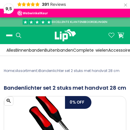
×
391
Reviews
9,5
EXCELLENTE KLANTENBEOORDELINGEN
Slide 3 of 3.


0
Alles
Binnenbanden
Buitenbanden
Complete
wielen
Accessoir
Home
Assortiment
Bandenlichter set 2 stuks met handvat 28 cm


Bandenlichter set 2 stuks met handvat 28 cm
0%
OFF