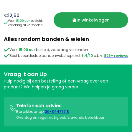
Dan kun je het eenvoudig terugsturen of ruilen. Meld je
retour aan via e-mail of WhatsApp, dan sturen wij je de
juiste instructies. We zorgen altijd voor een snelle en nette
€12,50
afhandeling.
In winkelwagen
Voor
15:00 uur
besteld,

vandaag al verzonden
Alles rondom banden & wielen

Voor
15:00 uur
besteld, vandaag verzonden

Best beoordeelde bandenwebshop met
9,4/10
o.b.v.
825+ reviews
Vraag 't aan Lip
Hulp nodig bij een bestelling of een vraag over een
product? We helpen je graag verder.
Telefonisch advies

Bereikbaar op
06-34477718
Overdag en regelmatig ook ’s avonds bereikbaar