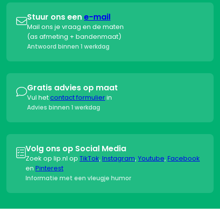
Stuur ons een
e-mail

Mail ons je vraag en de maten
(as afmeting + bandenmaat)
Antwoord binnen 1 werkdag
Gratis advies op maat

Vul het
contact formulier
in
Advies binnen 1 werkdag
Volg ons op Social Media

Zoek op lip.nl op
TikTok
,
Instagram
,
Youtube
,
Facebook
en
Pinterest
Informatie met een vleugje humor