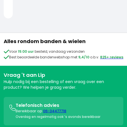
Reparatie van binnenbanden: doe-het-zelf gids
Wat betekenen de maten op een binnenband?
Hoe kies je altijd de juiste binnenband?
KOM JE ER NOG NIET UIT?
Alles rondom banden & wielen
Geen zorgen, ik help je graag verder!

Voor
15:00 uur
besteld, vandaag verzonden

Best beoordeelde bandenwebshop met
9,4/10
o.b.v.
825+ reviews
Whatsapp
Contact


Vraag 't aan Lip
9.6
/10 klantenbeoordeling
Hulp nodig bij een bestelling of een vraag over een

product? We helpen je graag verder.
Telefonisch advies

Bereikbaar op
06-34477718
Overdag en regelmatig ook ’s avonds bereikbaar