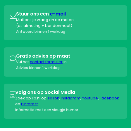
Stuur ons een
e-mail

Mail ons je vraag en de maten
(as afmeting + bandenmaat)
Antwoord binnen 1 werkdag
Gratis advies op maat

Vul het
contact formulier
in
Advies binnen 1 werkdag
Volg ons op Social Media

Zoek op lip.nl op
TikTok
,
Instagram
,
Youtube
,
Facebook
en
Pinterest
Informatie met een vleugje humor