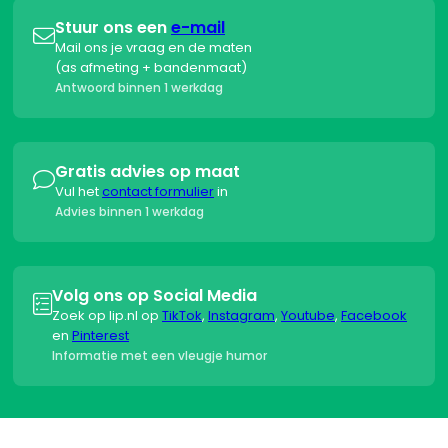
Stuur ons een
e-mail

Mail ons je vraag en de maten
(as afmeting + bandenmaat)
Antwoord binnen 1 werkdag
Gratis advies op maat

Vul het
contact formulier
in
Advies binnen 1 werkdag
Volg ons op Social Media

Zoek op lip.nl op
TikTok
,
Instagram
,
Youtube
,
Facebook
en
Pinterest
Informatie met een vleugje humor