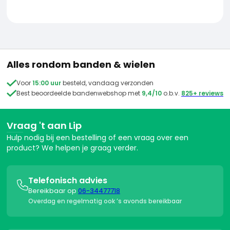
Alles rondom banden & wielen

Voor
15:00 uur
besteld, vandaag verzonden

Best beoordeelde bandenwebshop met
9,4/10
o.b.v.
825+ reviews
Vraag 't aan Lip
Hulp nodig bij een bestelling of een vraag over een
product? We helpen je graag verder.
Telefonisch advies

Bereikbaar op
06-34477718
Overdag en regelmatig ook ’s avonds bereikbaar