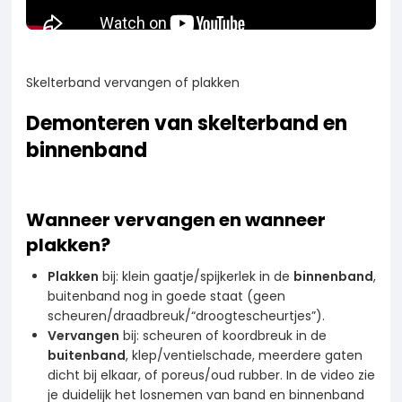
Reparatie van binnenbanden: doe-het-zelf gids
Wat betekenen de maten op een binnenband?
Hoe kies je altijd de juiste binnenband?
Skelterband vervangen of plakken
KOM JE ER NOG NIET UIT?
Demonteren van skelterband en
binnenband
Geen zorgen, ik help je graag verder!
Whatsapp
Contact


Wanneer vervangen en wanneer
plakken?
9.6
/10 klantenbeoordeling

Plakken
bij: klein gaatje/spijkerlek in de
binnenband
,
buitenband nog in goede staat (geen
scheuren/draadbreuk/“droogtescheurtjes”).
Vervangen
bij: scheuren of koordbreuk in de
buitenband
, klep/ventielschade, meerdere gaten
dicht bij elkaar, of poreus/oud rubber. In de video zie
je duidelijk het losnemen van band en binnenband