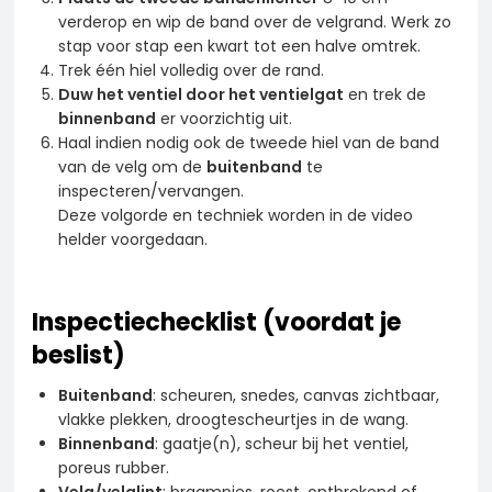
verderop en wip de band over de velgrand. Werk zo
stap voor stap een kwart tot een halve omtrek.
Trek één hiel volledig over de rand.
Duw het ventiel door het ventielgat
en trek de
binnenband
er voorzichtig uit.
Haal indien nodig ook de tweede hiel van de band
van de velg om de
buitenband
te
inspecteren/vervangen.
Deze volgorde en techniek worden in de video
helder voorgedaan.
Inspectiechecklist (voordat je
beslist)
Buitenband
: scheuren, snedes, canvas zichtbaar,
vlakke plekken, droogtescheurtjes in de wang.
Binnenband
: gaatje(n), scheur bij het ventiel,
poreus rubber.
Velg/velglint
: braampjes, roest, ontbrekend of