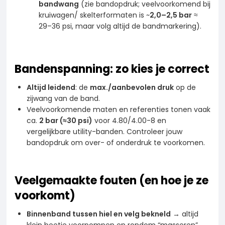
bandwang
(zie bandopdruk; veelvoorkomend bij
kruiwagen/ skelterformaten is ~
2,0–2,5 bar
≈
29–36 psi, maar volg altijd de bandmarkering).
Bandenspanning: zo kies je correct
Altijd leidend
: de
max./aanbevolen druk
op de
zijwang van de band.
Veelvoorkomende maten en referenties tonen vaak
ca.
2 bar (≈30 psi)
voor 4.80/4.00-8 en
vergelijkbare utility-banden. Controleer jouw
bandopdruk om over- of onderdruk te voorkomen.
Veelgemaakte fouten (en hoe je ze
voorkomt)
Binnenband tussen hiel en velg bekneld
→ altijd
klein beetje voorpompen en rondom “masseren”