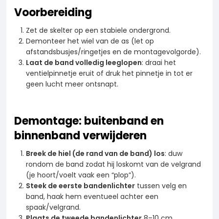
Voorbereiding
Zet de skelter op een stabiele ondergrond.
Demonteer het wiel van de as (let op
afstandsbusjes/ringetjes en de montagevolgorde).
Laat de band volledig leeglopen
: draai het
ventielpinnetje eruit of druk het pinnetje in tot er
geen lucht meer ontsnapt.
Demontage: buitenband en
binnenband verwijderen
Breek de hiel (de rand van de band) los
: duw
rondom de band zodat hij loskomt van de velgrand
(je hoort/voelt vaak een “plop”).
Steek de eerste bandenlichter
tussen velg en
band, haak hem eventueel achter een
spaak/velgrand.
Plaats de tweede bandenlichter
8–10 cm