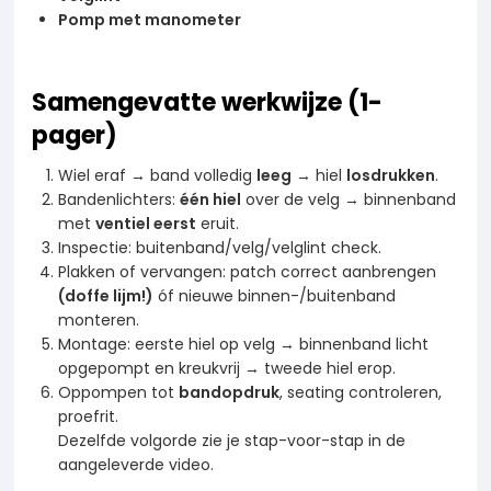
Pomp met manometer
Samengevatte werkwijze (1-
pager)
Wiel eraf → band volledig
leeg
→ hiel
losdrukken
.
Bandenlichters:
één hiel
over de velg → binnenband
met
ventiel eerst
eruit.
Inspectie: buitenband/velg/velglint check.
Plakken of vervangen: patch correct aanbrengen
(doffe lijm!)
óf nieuwe binnen-/buitenband
monteren.
Montage: eerste hiel op velg → binnenband licht
opgepompt en kreukvrij → tweede hiel erop.
Oppompen tot
bandopdruk
, seating controleren,
proefrit.
Dezelfde volgorde zie je stap-voor-stap in de
aangeleverde video.