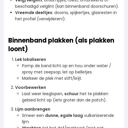
beschadigd velglint (kan binnenband doorschuren).
Vreemde deeltjes
: doorns, spijkertjes, glasresten in
het profiel (verwijderen!).
Binnenband plakken (als plakken
loont)
Lek lokaliseren
Pomp de band licht op en hou onder water /
spray met zeepsop; let op belletjes.
Markeer de plek met stift/krijt.
Voorbewerken
Laat weer leeglopen,
schuur
het te plakken
gebied licht op (iets groter dan de patch).
Lijm aanbrengen
Smeer een
dunne, egale laag
vulkaniserende
lijm.
Wachten
tot het dof/matteert (niet nat