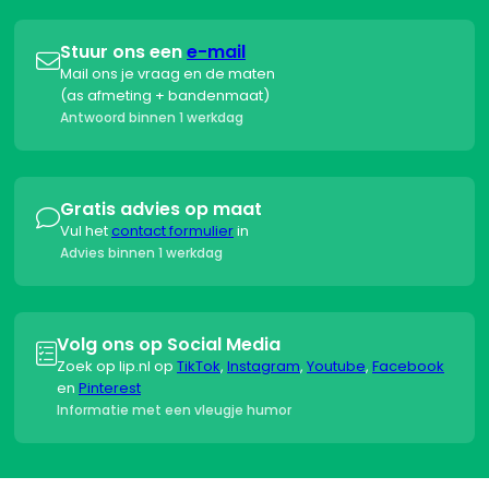
Stuur ons een
e-mail

Mail ons je vraag en de maten
(as afmeting + bandenmaat)
Antwoord binnen 1 werkdag
Gratis advies op maat

Vul het
contact formulier
in
Advies binnen 1 werkdag
Volg ons op Social Media

Zoek op lip.nl op
TikTok
,
Instagram
,
Youtube
,
Facebook
en
Pinterest
Informatie met een vleugje humor