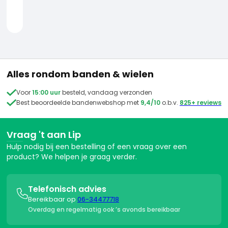
Reparatie van binnenbanden: doe-het-zelf gids
Wat betekenen de maten op een binnenband?
Hoe kies je altijd de juiste binnenband?
KOM JE ER NOG NIET UIT?
Alles rondom banden & wielen
Geen zorgen, ik help je graag verder!

Voor
15:00 uur
besteld, vandaag verzonden

Best beoordeelde bandenwebshop met
9,4/10
o.b.v.
825+ reviews
Whatsapp
Contact


Vraag 't aan Lip
9.6
/10 klantenbeoordeling
Hulp nodig bij een bestelling of een vraag over een

product? We helpen je graag verder.
Telefonisch advies

Bereikbaar op
06-34477718
Overdag en regelmatig ook ’s avonds bereikbaar