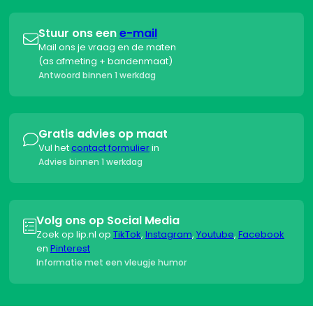
Stuur ons een
e-mail

Mail ons je vraag en de maten
(as afmeting + bandenmaat)
Antwoord binnen 1 werkdag
Gratis advies op maat

Vul het
contact formulier
in
Advies binnen 1 werkdag
Volg ons op Social Media

Zoek op lip.nl op
TikTok
,
Instagram
,
Youtube
,
Facebook
en
Pinterest
Informatie met een vleugje humor