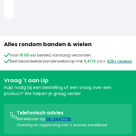
Reparatie van binnenbanden: doe-het-zelf gids
Wat betekenen de maten op een binnenband?
Hoe kies je altijd de juiste binnenband?
KOM JE ER NOG NIET UIT?
Alles rondom banden & wielen
Geen zorgen, ik help je graag verder!

Voor
15:00 uur
besteld, vandaag verzonden

Best beoordeelde bandenwebshop met
9,4/10
o.b.v.
825+ reviews
Whatsapp
Contact


Vraag 't aan Lip
9.6
/10 klantenbeoordeling
Hulp nodig bij een bestelling of een vraag over een

product? We helpen je graag verder.
Telefonisch advies

Bereikbaar op
06-34477718
Overdag en regelmatig ook ’s avonds bereikbaar