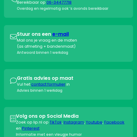
Bereikbaar op
06-34477718
Overdag en regelmatig ook ’s avonds bereikbaar
Stuur ons een
e-mail

Mail ons je vraag en de maten
(as afmeting + bandenmaat)
Antwoord binnen 1 werkdag
Gratis advies op maat

Vul het
contact formulier
in
Advies binnen 1 werkdag
Volg ons op Social Media

Zoek op lip.nl op
TikTok
,
Instagram
,
Youtube
,
Facebook
en
Pinterest
Informatie met een vleugje humor