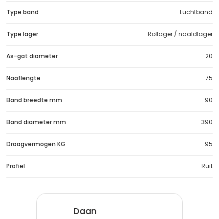
Type band
Luchtband
Type lager
Rollager / naaldlager
As-gat diameter
20
Naaflengte
75
Band breedte mm
90
Band diameter mm
390
Draagvermogen KG
95
Profiel
Ruit