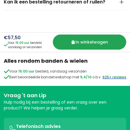
Kan ik een bestelling retourneren of ruilen?
iets laten bezorgen in een ander land? Neem dan even
contact met ons op — dan kijken we graag samen wat er
Jazeker. Je hebt 14 dagen bedenktijd na ontvangst van je
mogelijk is.
bestelling. Is het product ongebruikt en in originele staat?
Dan kun je het eenvoudig terugsturen of ruilen. Meld je
retour aan via e-mail of WhatsApp, dan sturen wij je de
juiste instructies. We zorgen altijd voor een snelle en nette
€57,50
afhandeling.
In winkelwagen
Voor
15:00 uur
besteld,

vandaag al verzonden
Alles rondom banden & wielen

Voor
15:00 uur
besteld, vandaag verzonden

Best beoordeelde bandenwebshop met
9,4/10
o.b.v.
825+ reviews
Vraag 't aan Lip
Hulp nodig bij een bestelling of een vraag over een
product? We helpen je graag verder.
Telefonisch advies
