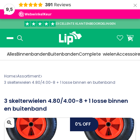
×
391
Reviews
9,5
EXCELLENTE KLANTENBEOORDELINGEN
Slide 3 of 3.


0
Alles
Binnenbanden
Buitenbanden
Complete
wielen
Accessoir
Home
Assortiment


3 skelterwielen 4.80/4.00-8 + 1 losse binnen en buitenband
3 skelterwielen 4.80/4.00-8 + 1 losse binnen
en buitenband
0%
OFF