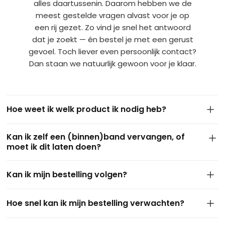
alles daartussenin. Daarom hebben we de
meest gestelde vragen alvast voor je op
een rij gezet. Zo vind je snel het antwoord
dat je zoekt — én bestel je met een gerust
gevoel. Toch liever even persoonlijk contact?
Dan staan we natuurlijk gewoon voor je klaar.
Hoe weet ik welk product ik nodig heb?
De maat van je band staat meestal op de zijkant van de
Kan ik zelf een (binnen)band vervangen, of
huidige buitenband. Dit ziet er bijvoorbeeld zo uit: 4.10/3.50-
moet ik dit laten doen?
4 of 3.50-8. Gebruik deze maat om via onze filters het juiste
product te vinden. Kom je er niet uit of twijfel je? Stuur ons
In de meeste gevallen kun je zelf eenvoudig een binnen- of
gerust een berichtje of een foto via
WhatsApp
— we helpen
Kan ik mijn bestelling volgen?
buitenband vervangen met wat
basisgereedschap
. Vooral
je graag persoonlijk verder.
bij kruiwagens, steekwagens of skelters is dit goed te doen.
Ja, zeker! Zodra je bestelling is verzonden, ontvang je van
Twijfel je of heb je geen ervaring? Vraag dan eventueel hulp
Hoe snel kan ik mijn bestelling verwachten?
ons een e-mail met een track & trace link. Zo kun je op elk
aan iemand in de buurt of je lokale fietsenmaker — maar
moment zien waar je pakket zich bevindt en wanneer het
over het algemeen lukt het vaak prima zelf.
Bestel je op een werkdag vóór 15:00 uur? Dan verzenden we