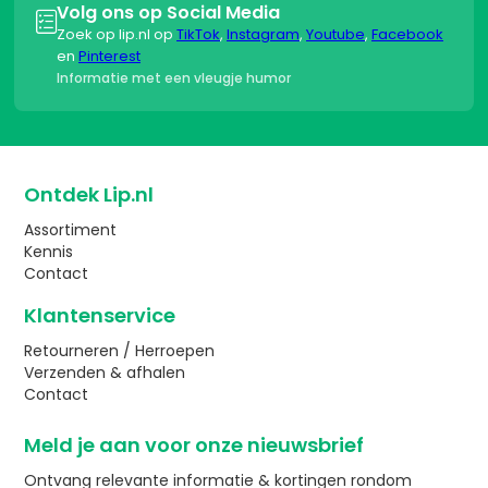
Volg ons op Social Media

Zoek op lip.nl op
TikTok
,
Instagram
,
Youtube
,
Facebook
en
Pinterest
Informatie met een vleugje humor
Ontdek Lip.nl
Assortiment
Kennis
Contact
Klantenservice
Retourneren / Herroepen
Verzenden & afhalen
Contact
Meld je aan voor onze nieuwsbrief
Ontvang relevante informatie & kortingen rondom