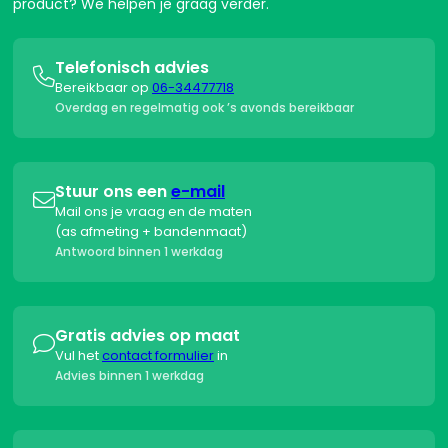
product? We helpen je graag verder.
Telefonisch advies

Bereikbaar op
06-34477718
Overdag en regelmatig ook ’s avonds bereikbaar
Stuur ons een
e-mail

Mail ons je vraag en de maten
(as afmeting + bandenmaat)
Antwoord binnen 1 werkdag
Gratis advies op maat

Vul het
contact formulier
in
Advies binnen 1 werkdag