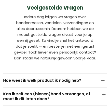
Veelgestelde vragen
Iedere dag krijgen we vragen over
bandenmaten, ventielen, verzendingen en
alles daartussenin. Daarom hebben we de
meest gestelde vragen alvast voor je op
een rij gezet. Zo vind je snel het antwoord
dat je zoekt — én bestel je met een gerust
gevoel. Toch liever even persoonlijk contact?
Dan staan we natuurlijk gewoon voor je klaar.
Hoe weet ik welk product ik nodig heb?
De maat van je band staat meestal op de zijkant van de
Kan ik zelf een (binnen)band vervangen, of
huidige buitenband. Dit ziet er bijvoorbeeld zo uit: 4.10/3.50-
moet ik dit laten doen?
4 of 3.50-8. Gebruik deze maat om via onze filters het juiste
product te vinden. Kom je er niet uit of twijfel je? Stuur ons
In de meeste gevallen kun je zelf eenvoudig een binnen- of