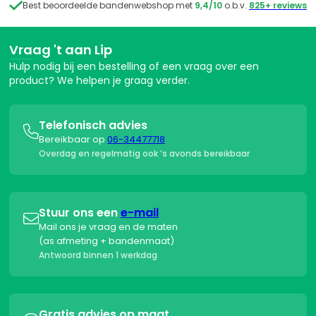

Best beoordeelde bandenwebshop met
9,4/10
o.b.v.
825+ reviews
Vraag 't aan Lip
Hulp nodig bij een bestelling of een vraag over een
product? We helpen je graag verder.
Telefonisch advies

Bereikbaar op
06-34477718
Overdag en regelmatig ook ’s avonds bereikbaar
Stuur ons een
e-mail

Mail ons je vraag en de maten
(as afmeting + bandenmaat)
Antwoord binnen 1 werkdag
Gratis advies op maat