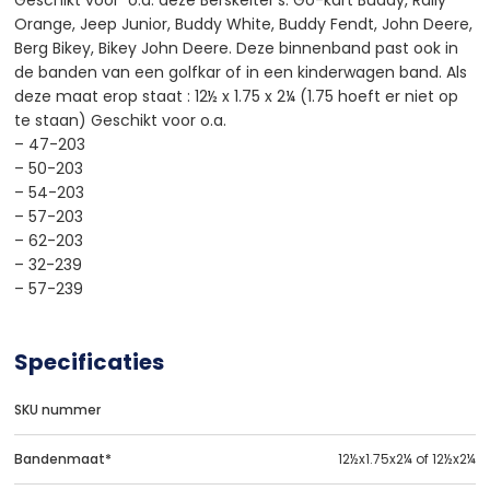
Orange, Jeep Junior, Buddy White, Buddy Fendt, John Deere,
Berg Bikey, Bikey John Deere. Deze binnenband past ook in
de banden van een golfkar of in een kinderwagen band. Als
deze maat erop staat : 12½ x 1.75 x 2¼ (1.75 hoeft er niet op
te staan) Geschikt voor o.a.
– 47-203
– 50-203
– 54-203
– 57-203
– 62-203
– 32-239
– 57-239
Specificaties
SKU nummer
Bandenmaat*
12½x1.75x2¼ of 12½x2¼