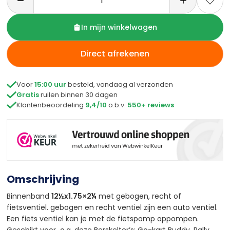

In mijn winkelwagen
Direct afrekenen

Voor
15:00 uur
besteld, vandaag al verzonden

Gratis
ruilen binnen 30 dagen

Klantenbeoordeling
9,4/10
o.b.v.
550+ reviews
Omschrijving
Binnenband
12½x1.75×2¼
met gebogen, recht of
fietsventiel. gebogen en recht ventiel zijn een auto ventiel.
Een fiets ventiel kan je met de fietspomp oppompen.
Geschikt voor o.a. deze Berskelter’s: Go-kart Buddy, Rally