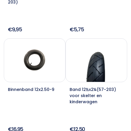
203)
€9,95
€5,75
Binnenband 12x2.50-9
Band 12½x2¼(57-203)
voor skelter en
kinderwagen
€16,95
€12,50