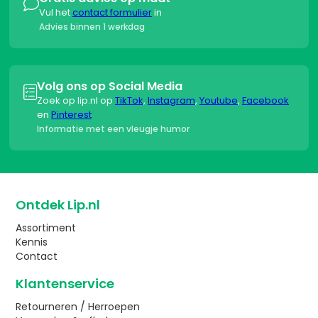

Vul het
contact formulier
in
Advies binnen 1 werkdag
Volg ons op Social Media

Zoek op lip.nl op
TikTok
,
Instagram
,
Youtube
,
Facebook
en
Pinterest
Informatie met een vleugje humor
Ontdek Lip.nl
Assortiment
Kennis
Contact
Klantenservice
Retourneren / Herroepen