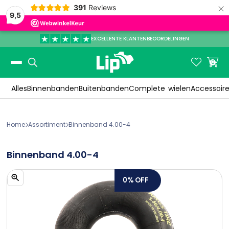
×
391
Reviews
9,5
EXCELLENTE KLANTENBEOORDELINGEN
Slide 3 of 3.


0
Alles
Binnenbanden
Buitenbanden
Complete
wielen
Accessoir
Home
Assortiment
Binnenband 4.00-4


Binnenband 4.00-4
0%
OFF