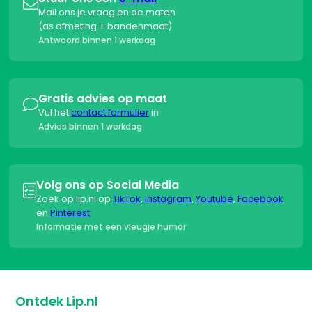

Mail ons je vraag en de maten
(as afmeting + bandenmaat)
Antwoord binnen 1 werkdag
Gratis advies op maat

Vul het
contact formulier
in
Advies binnen 1 werkdag
Volg ons op Social Media

Zoek op lip.nl op
TikTok
,
Instagram
,
Youtube
,
Facebook
en
Pinterest
Informatie met een vleugje humor
Ontdek Lip.nl