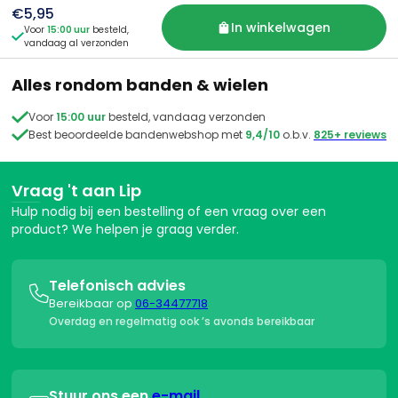
juiste instructies. We zorgen altijd voor een snelle en nette
€5,95
afhandeling.
In winkelwagen
Voor
15:00 uur
besteld,

vandaag al verzonden
Alles rondom banden & wielen

Voor
15:00 uur
besteld, vandaag verzonden

Best beoordeelde bandenwebshop met
9,4/10
o.b.v.
825+ reviews
Vraag 't aan Lip
Hulp nodig bij een bestelling of een vraag over een
product? We helpen je graag verder.
Telefonisch advies

Bereikbaar op
06-34477718
Overdag en regelmatig ook ’s avonds bereikbaar
Stuur ons een
e-mail