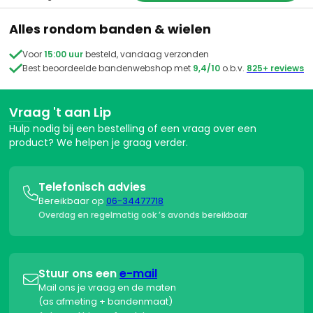
Alles rondom banden & wielen

Voor
15:00 uur
besteld, vandaag verzonden

Best beoordeelde bandenwebshop met
9,4/10
o.b.v.
825+ reviews
Vraag 't aan Lip
Hulp nodig bij een bestelling of een vraag over een
product? We helpen je graag verder.
Telefonisch advies

Bereikbaar op
06-34477718
Overdag en regelmatig ook ’s avonds bereikbaar
Stuur ons een
e-mail

Mail ons je vraag en de maten
(as afmeting + bandenmaat)