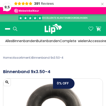
×
391
Reviews
9,5
EXCELLENTE KLANTENBEOORDELINGEN
Slide 3 of 3.


0
Alles
Binnenbanden
Buitenbanden
Complete
wielen
Accessoir
Home
Assortiment
Binnenband 9x3.50-4


Binnenband 9x3.50-4
0%
OFF