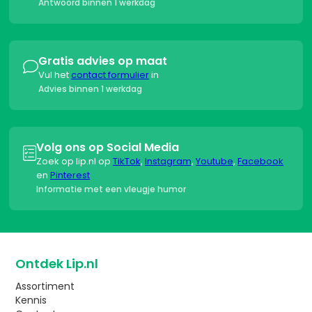
Antwoord binnen 1 werkdag
Gratis advies op maat

Vul het
contact formulier
in
Advies binnen 1 werkdag
Volg ons op Social Media

Zoek op lip.nl op
TikTok
,
Instagram
,
Youtube
,
Facebook
en
Pinterest
Informatie met een vleugje humor
Ontdek Lip.nl
Assortiment
Kennis