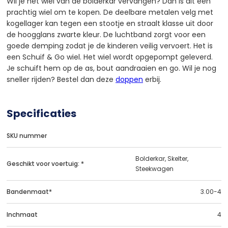
Wil je het wiel van de bolderkar vervangen? Dan is dit een
prachtig wiel om te kopen. De deelbare metalen velg met
kogellager kan tegen een stootje en straalt klasse uit door
de hoogglans zwarte kleur. De luchtband zorgt voor een
goede demping zodat je de kinderen veilig vervoert. Het is
een Schuif & Go wiel. Het wiel wordt opgepompt geleverd.
Je schuift hem op de as, bout aandraaien en go. Wil je nog
sneller rijden? Bestel dan deze
doppen
erbij.
Specificaties
SKU nummer
Bolderkar, Skelter,
Geschikt voor voertuig: *
Steekwagen
Bandenmaat*
3.00-4
Inchmaat
4