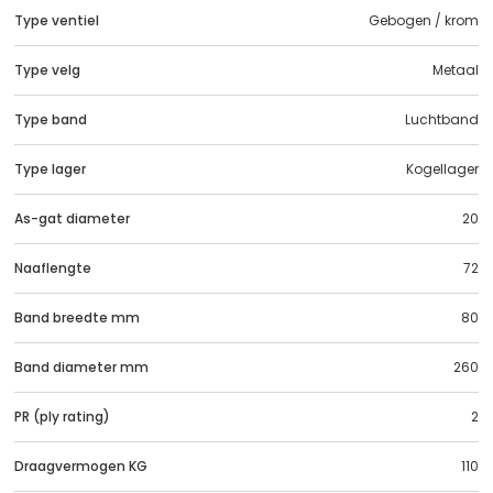
Type ventiel
Gebogen / krom
Type velg
Metaal
Type band
Luchtband
Type lager
Kogellager
As-gat diameter
20
Naaflengte
72
Band breedte mm
80
Band diameter mm
260
PR (ply rating)
2
Draagvermogen KG
110