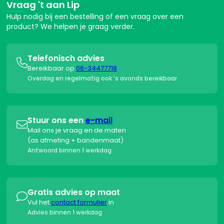
Vraag 't aan Lip
Hulp nodig bij een bestelling of een vraag over een
product? We helpen je graag verder.
Telefonisch advies

Bereikbaar op
06-34477718
Overdag en regelmatig ook ’s avonds bereikbaar
Stuur ons een
e-mail

Mail ons je vraag en de maten
(as afmeting + bandenmaat)
Antwoord binnen 1 werkdag
Gratis advies op maat

Vul het
contact formulier
in
Advies binnen 1 werkdag