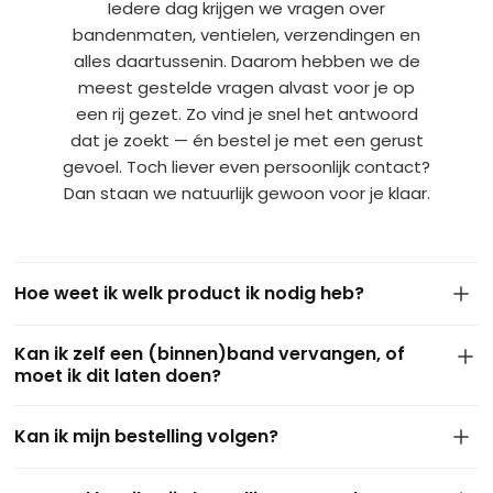
Iedere dag krijgen we vragen over
bandenmaten, ventielen, verzendingen en
alles daartussenin. Daarom hebben we de
meest gestelde vragen alvast voor je op
een rij gezet. Zo vind je snel het antwoord
dat je zoekt — én bestel je met een gerust
gevoel. Toch liever even persoonlijk contact?
Dan staan we natuurlijk gewoon voor je klaar.
Hoe weet ik welk product ik nodig heb?
De maat van je band staat meestal op de zijkant van de
Kan ik zelf een (binnen)band vervangen, of
huidige buitenband. Dit ziet er bijvoorbeeld zo uit: 4.10/3.50-
moet ik dit laten doen?
4 of 3.50-8. Gebruik deze maat om via onze filters het juiste
product te vinden. Kom je er niet uit of twijfel je? Stuur ons
In de meeste gevallen kun je zelf eenvoudig een binnen- of
gerust een berichtje of een foto via
WhatsApp
— we helpen
Kan ik mijn bestelling volgen?
buitenband vervangen met wat
basisgereedschap
. Vooral
je graag persoonlijk verder.
bij kruiwagens, steekwagens of skelters is dit goed te doen.
Ja, zeker! Zodra je bestelling is verzonden, ontvang je van
Twijfel je of heb je geen ervaring? Vraag dan eventueel hulp