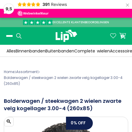
×
391
Reviews
9,5
EXCELLENTE KLANTENBEOORDELINGEN
Slide 3 of 3.


0
Alles
Binnenbanden
Buitenbanden
Complete
wielen
Accessoir
Home
Assortiment


Bolderwagen / steekwagen 2 wielen zwarte velg kogellager 3.00-4 
(260x85)
Bolderwagen / steekwagen 2 wielen zwarte
velg kogellager 3.00-4 (260x85)
0%
OFF