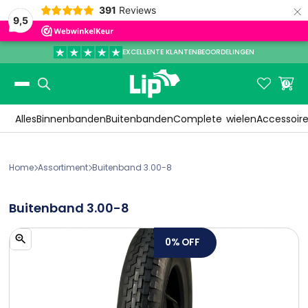
×
391
Reviews
9,5
EXCELLENTE KLANTENBEOORDELINGEN
Slide 3 of 3.


0
Alles
Binnenbanden
Buitenbanden
Complete
wielen
Accessoir
Home
Assortiment
Buitenband 3.00-8


Buitenband 3.00-8
0%
OFF