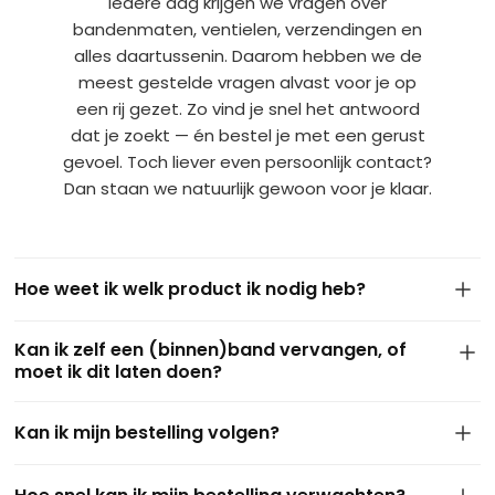
Iedere dag krijgen we vragen over
bandenmaten, ventielen, verzendingen en
alles daartussenin. Daarom hebben we de
meest gestelde vragen alvast voor je op
een rij gezet. Zo vind je snel het antwoord
dat je zoekt — én bestel je met een gerust
gevoel. Toch liever even persoonlijk contact?
Dan staan we natuurlijk gewoon voor je klaar.
Hoe weet ik welk product ik nodig heb?
De maat van je band staat meestal op de zijkant van de
Kan ik zelf een (binnen)band vervangen, of
huidige buitenband. Dit ziet er bijvoorbeeld zo uit: 4.10/3.50-
moet ik dit laten doen?
4 of 3.50-8. Gebruik deze maat om via onze filters het juiste
product te vinden. Kom je er niet uit of twijfel je? Stuur ons
In de meeste gevallen kun je zelf eenvoudig een binnen- of
gerust een berichtje of een foto via
WhatsApp
— we helpen
Kan ik mijn bestelling volgen?
buitenband vervangen met wat
basisgereedschap
. Vooral
je graag persoonlijk verder.
bij kruiwagens, steekwagens of skelters is dit goed te doen.
Ja, zeker! Zodra je bestelling is verzonden, ontvang je van
Twijfel je of heb je geen ervaring? Vraag dan eventueel hulp