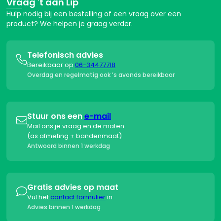
Vraag 't aan Lip
Hulp nodig bij een bestelling of een vraag over een
product? We helpen je graag verder.
Telefonisch advies

Bereikbaar op
06-34477718
Overdag en regelmatig ook ’s avonds bereikbaar
Stuur ons een
e-mail

Mail ons je vraag en de maten
(as afmeting + bandenmaat)
Antwoord binnen 1 werkdag
Gratis advies op maat

Vul het
contact formulier
in
Advies binnen 1 werkdag