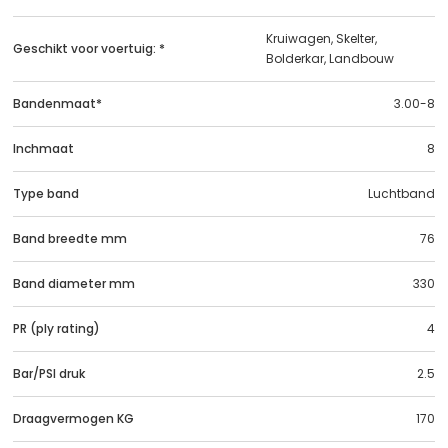
Kruiwagen, Skelter,
Geschikt voor voertuig: *
Bolderkar, Landbouw
Bandenmaat*
3.00-8
Inchmaat
8
Type band
Luchtband
Band breedte mm
76
Band diameter mm
330
PR (ply rating)
4
Bar/PSI druk
2.5
Draagvermogen KG
170