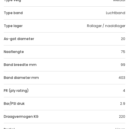
Type band
Luchtband
Type lager
Rollager / naaldlager
As-gat diameter
20
Naaflengte
75
Band breedte mm
99
Band diameter mm
403
PR (ply rating)
4
Bar/PSI druk
2.9
Draagvermogen KG
220