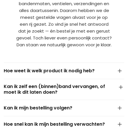
bandenmaten, ventielen, verzendingen en
alles daartussenin. Daarom hebben we de
meest gestelde vragen alvast voor je op
een rij gezet. Zo vind je snel het antwoord
dat je zoekt — én bestel je met een gerust
gevoel. Toch liever even persoonlijk contact?
Dan staan we natuurlijk gewoon voor je klaar.
Hoe weet ik welk product ik nodig heb?
De maat van je band staat meestal op de zijkant van de
Kan ik zelf een (binnen)band vervangen, of
huidige buitenband. Dit ziet er bijvoorbeeld zo uit: 4.10/3.50-
moet ik dit laten doen?
4 of 3.50-8. Gebruik deze maat om via onze filters het juiste
product te vinden. Kom je er niet uit of twijfel je? Stuur ons
In de meeste gevallen kun je zelf eenvoudig een binnen- of
gerust een berichtje of een foto via
WhatsApp
— we helpen
Kan ik mijn bestelling volgen?
buitenband vervangen met wat
basisgereedschap
. Vooral
je graag persoonlijk verder.
bij kruiwagens, steekwagens of skelters is dit goed te doen.
Ja, zeker! Zodra je bestelling is verzonden, ontvang je van
Twijfel je of heb je geen ervaring? Vraag dan eventueel hulp
Hoe snel kan ik mijn bestelling verwachten?
ons een e-mail met een track & trace link. Zo kun je op elk
aan iemand in de buurt of je lokale fietsenmaker — maar