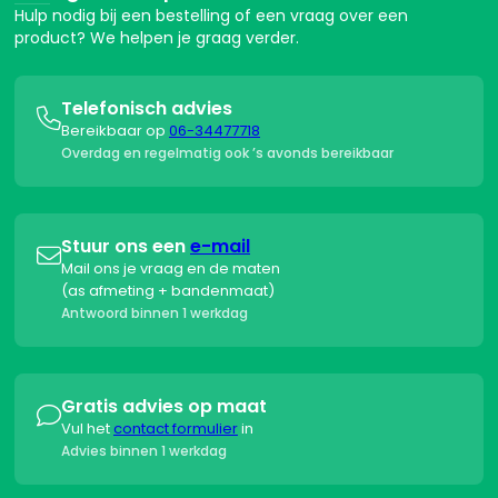
Hulp nodig bij een bestelling of een vraag over een
product? We helpen je graag verder.
Telefonisch advies

Bereikbaar op
06-34477718
Overdag en regelmatig ook ’s avonds bereikbaar
Stuur ons een
e-mail

Mail ons je vraag en de maten
(as afmeting + bandenmaat)
Antwoord binnen 1 werkdag
Gratis advies op maat

Vul het
contact formulier
in
Advies binnen 1 werkdag