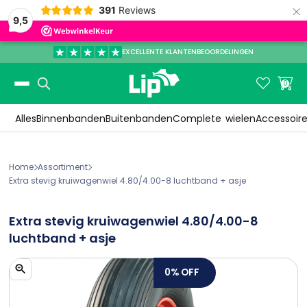
×
391
Reviews
9,5
EXCELLENTE KLANTENBEOORDELINGEN
Slide 3 of 3.


0
Alles
Binnenbanden
Buitenbanden
Complete
wielen
Accessoir
Home
Assortiment


Extra stevig kruiwagenwiel 4.80/4.00-8 luchtband + asje
Extra stevig kruiwagenwiel 4.80/4.00-8
luchtband + asje
0%
OFF