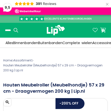
×
391
Reviews
9,5
EXCELLENTE KLANTENBEOORDELINGEN
Slide 3 of 3.


0
Alles
Binnenbanden
Buitenbanden
Complete
wielen
Accessoir
Home
Assortiment


Houten Meubelroller (Meubelhondje) 57 x 29 cm - Draagvermogen 
200 kg | Lip.nl
Houten Meubelroller (Meubelhondje) 57 x 29
cm - Draagvermogen 200 kg | Lip.nl
-200%
OFF