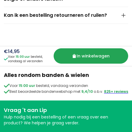
We verzenden standaard naar Nederland en België. Wil je
Kan ik een bestelling retourneren of ruilen?
iets laten bezorgen in een ander land? Neem dan even
contact met ons op — dan kijken we graag samen wat er
Jazeker. Je hebt 14 dagen bedenktijd na ontvangst van je
mogelijk is.
bestelling. Is het product ongebruikt en in originele staat?
Dan kun je het eenvoudig terugsturen of ruilen. Meld je
retour aan via e-mail of WhatsApp, dan sturen wij je de
juiste instructies. We zorgen altijd voor een snelle en nette
€14,95
afhandeling.
In winkelwagen
Voor
15:00 uur
besteld,

vandaag al verzonden
Alles rondom banden & wielen

Voor
15:00 uur
besteld, vandaag verzonden

Best beoordeelde bandenwebshop met
9,4/10
o.b.v.
825+ reviews
Vraag 't aan Lip
Hulp nodig bij een bestelling of een vraag over een
product? We helpen je graag verder.