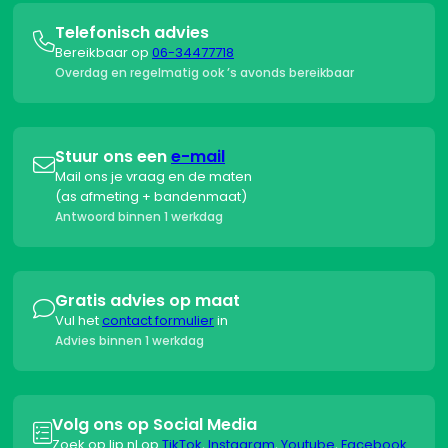
Telefonisch advies

Bereikbaar op
06-34477718
Overdag en regelmatig ook ’s avonds bereikbaar
Stuur ons een
e-mail

Mail ons je vraag en de maten
(as afmeting + bandenmaat)
Antwoord binnen 1 werkdag
Gratis advies op maat

Vul het
contact formulier
in
Advies binnen 1 werkdag
Volg ons op Social Media

Zoek op lip.nl op
TikTok
,
Instagram
,
Youtube
,
Facebook