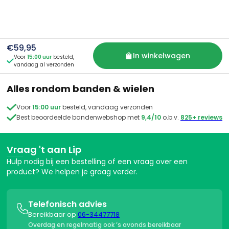
Jazeker. Je hebt 14 dagen bedenktijd na ontvangst van je
mogelijk is.
bestelling. Is het product ongebruikt en in originele staat?
Dan kun je het eenvoudig terugsturen of ruilen. Meld je
retour aan via e-mail of WhatsApp, dan sturen wij je de
juiste instructies. We zorgen altijd voor een snelle en nette
€59,95
afhandeling.
In winkelwagen
Voor
15:00 uur
besteld,

vandaag al verzonden
Alles rondom banden & wielen

Voor
15:00 uur
besteld, vandaag verzonden

Best beoordeelde bandenwebshop met
9,4/10
o.b.v.
825+ reviews
Vraag 't aan Lip
Hulp nodig bij een bestelling of een vraag over een
product? We helpen je graag verder.
Telefonisch advies

Bereikbaar op
06-34477718
Overdag en regelmatig ook ’s avonds bereikbaar