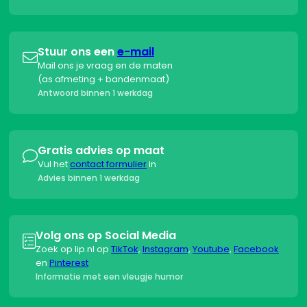
Stuur ons een
e-mail

Mail ons je vraag en de maten
(as afmeting + bandenmaat)
Antwoord binnen 1 werkdag
Gratis advies op maat

Vul het
contact formulier
in
Advies binnen 1 werkdag
Volg ons op Social Media

Zoek op lip.nl op
TikTok
,
Instagram
,
Youtube
,
Facebook
en
Pinterest
Informatie met een vleugje humor