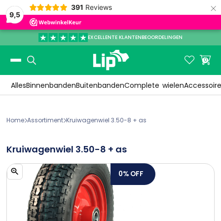
×
391
Reviews
9,5
EXCELLENTE KLANTENBEOORDELINGEN
Slide 3 of 3.


0
Alles
Binnenbanden
Buitenbanden
Complete
wielen
Accessoir
Home
Assortiment
Kruiwagenwiel 3.50-8 + as


Kruiwagenwiel 3.50-8 + as
0%
OFF