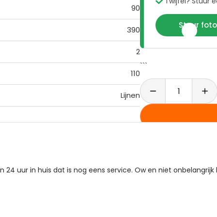

Twijfel? Stuur 
90
Stuur fot
📱
390
2
```
110
Lijnen

Voor
15:00 uur
best

Gratis
ruilen binn

Klantenbeoordeli