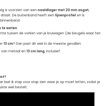
.
elg is voorzien van een
naaldlager met 20 mm asgat
,
t draait. De buitenband heeft een
lijnenprofiel
en is
binnenband.
m te weten
imte tussen de vorken van je kruiwagen (de beugels waar het
eer
13 cm
? Dan past dit wiel in de meeste gevallen.
s van metaal en
13 cm lang
, inclusief:
n
ast?
ar laat ik stap voor stap zien waar je op moet letten, zodat je
iste wiel bestelt.