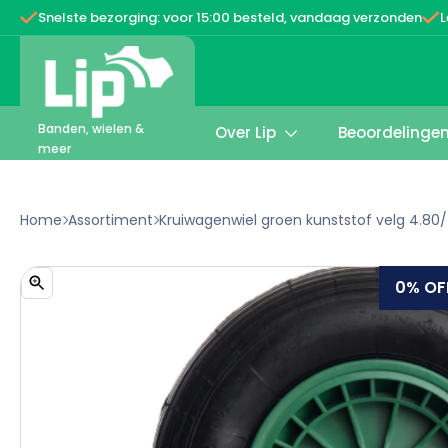


Snelste bezorging: voor 15:00 besteld, vandaag verzonden
L
Banden, wielen &
Over Lip
Beoordelinge

meer
Home
Assortiment
Kruiwagenwiel groen kunststof velg 4.80


0%
OF