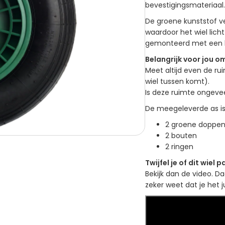
bevestigingsmateriaal
De groene kunststof v
waardoor het wiel lich
gemonteerd met een 
Belangrijk voor jou o
Meet altijd even de ru
wiel tussen komt).
Is deze ruimte ongev
De meegeleverde as i
2 groene doppe
2 bouten
2 ringen
Twijfel je of dit wiel p
Bekijk dan de video. Da
zeker weet dat je het ju