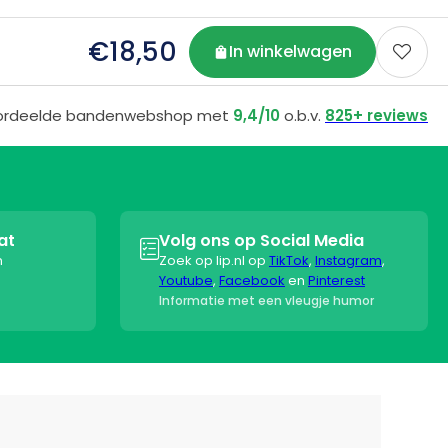
€18,50
In winkelwagen

ordeelde bandenwebshop met
9,4/10
o.b.v.
825+ reviews
at
Volg ons op Social Media

n
Zoek op lip.nl op
TikTok
,
Instagram
,
Youtube
,
Facebook
en
Pinterest
Informatie met een vleugje humor