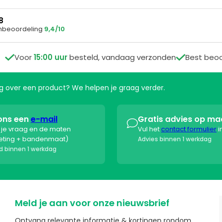
8
nbeoordeling
9,4/10

Voor
15:00 uur
besteld, vandaag verzonden

Best beo
aag over een product? We helpen je graag verder.
ons een
e-mail
Gratis advies op ma

s je vraag en de maten
Vul het
contact formulier
i
eting + bandenmaat)
Advies binnen 1 werkdag
 binnen 1 werkdag
Meld je aan voor onze nieuwsbrief
Ontvang relevante informatie & kortingen rondom