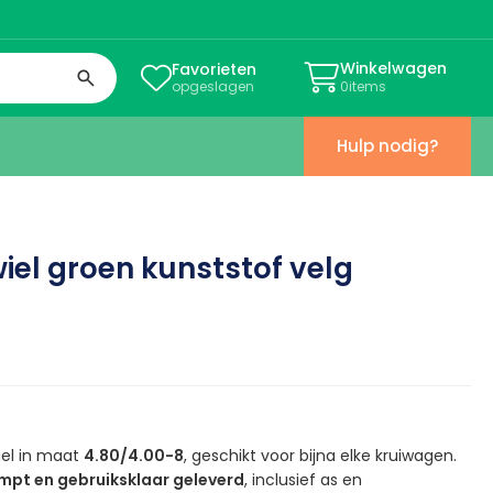
Winkelwagen
Favorieten


opgeslagen
0
items
Hulp nodig?
el groen kunststof velg
el in maat
4.80/4.00-8
, geschikt voor bijna elke kruiwagen.
pt en gebruiksklaar geleverd
, inclusief as en