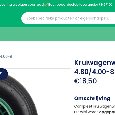

evering uit eigen voorraad
Best beoordeelde leverancier (9.6/10)
n
/4.00-8
Kruiwagenwi
4.80/4.00-8
F
€18,50
Omschrijving
Compleet kruiwagenwi
Dit wiel wordt
opgepom