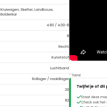
Kruiwagen, Skelter, Landbouw,
Bolderkar
4.80 / 4.00-8
8
Recht
Kunststof
Luchtband
```html
Rollager / naaldlager
Twijfel je of dit
20

Staat deze maa
82

Check ook het 