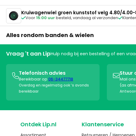
Kruiwagenwiel groen kunststof velg 4.80/4.00-
Voor
15:00 uur
besteld,
vandaag al verzonden
Klante


Alles rondom banden & wielen
Vraag 't aan Lip
Hulp nodig bij een bestelling of een vr
Telefonisch advies
Stuur 


Bereikbaar op
06-34477718
Mail on
(as afm
Overdag en regelmatig ook ’s avonds
bereikbaar
Antwoord
Ontdek Lip.nl
Klantenservice
Assortiment
Retourneren / Herroepen