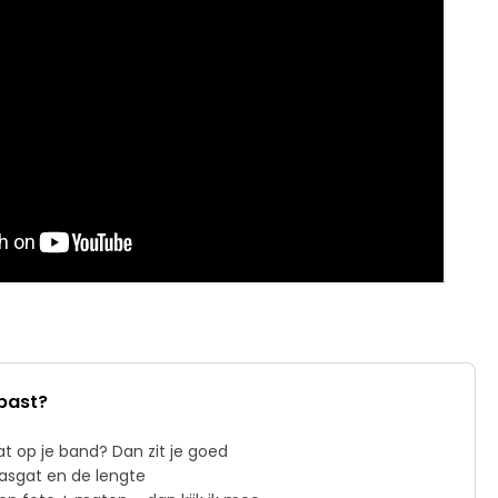
 past?
t op je band? Dan zit je goed
asgat en de lengte