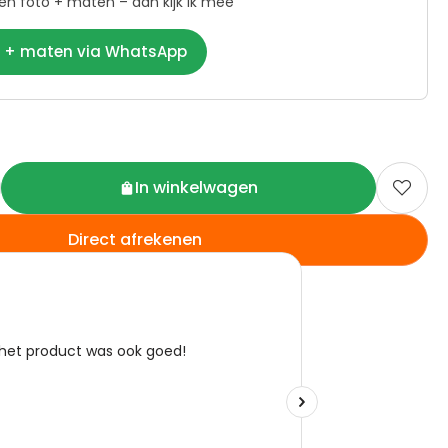
een foto + maten – dan kijk ik mee
o + maten via WhatsApp
In winkelwagen

Direct afrekenen
eld, vandaag al verzonden
en 30 dagen
ng
9,4/10
o.b.v.
825+ reviews