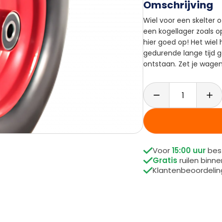
Omschrijving
Wiel voor een skelter 
een kogellager zoals op
hier goed op! Het wiel
gedurende lange tijd g
ontstaan. Zet je wagen

Voor
15:00 uur
best

Gratis
ruilen binn

Klantenbeoordeli