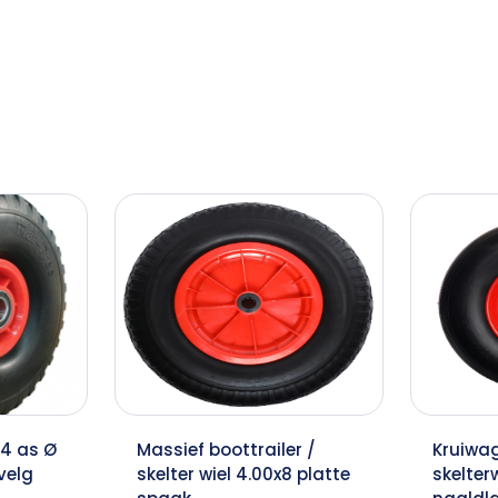
-4 as Ø
Massief boottrailer /
Kruiwag
velg
skelter wiel 4.00x8 platte
skelterw