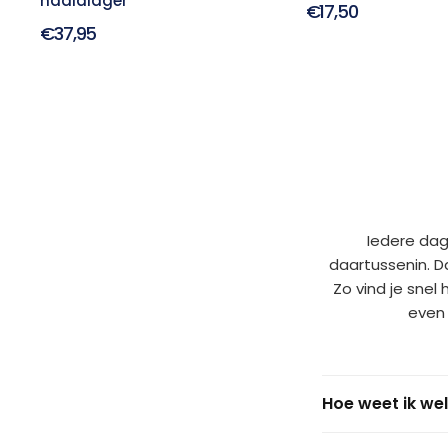
naaldlager
€17,50
€37,95
Iedere dag
daartussenin. D
Zo vind je snel
even 
Hoe weet ik wel
De maat van je ba