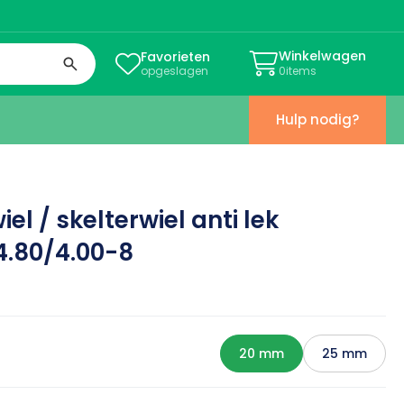
Winkelwagen
Favorieten


opgeslagen
0
items
Hulp nodig?
l / skelterwiel anti lek
4.80/4.00-8
g
20 mm
25 mm