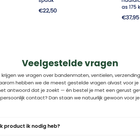
spaak
naaldl
as 175 
€22,50
€37,95
Veelgestelde vragen
 krijgen we vragen over bandenmaten, ventielen, verzending
aarom hebben we de meest gestelde vragen alvast voor je o
 het antwoord dat je zoekt — én bestel je met een gerust gev
persoonlijk contact? Dan staan we natuurlijk gewoon voor je 
k product ik nodig heb?
nd staat meestal op de zijkant van de huidige buitenband. Dit zi