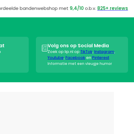
ordeelde bandenwebshop met
9,4/10
o.b.v.
825+ reviews
at
Volg ons op Social Media

n
Zoek op lip.nl op
TikTok
,
Instagram
,
Youtube
,
Facebook
en
Pinterest
Informatie met een vleugje humor