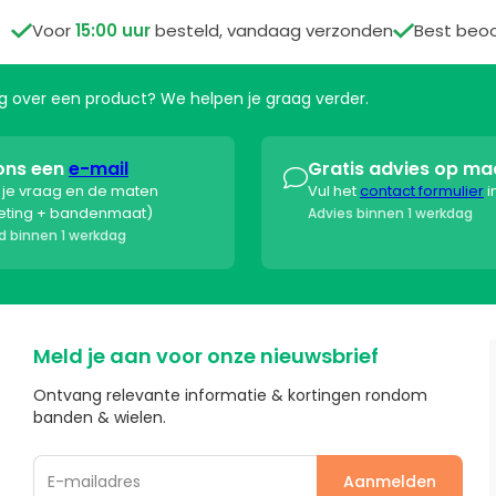

Voor
15:00 uur
besteld, vandaag verzonden

Best beo
aag over een product? We helpen je graag verder.
ons een
e-mail
Gratis advies op ma

s je vraag en de maten
Vul het
contact formulier
i
eting + bandenmaat)
Advies binnen 1 werkdag
 binnen 1 werkdag
Meld je aan voor onze nieuwsbrief
Ontvang relevante informatie & kortingen rondom
banden & wielen.