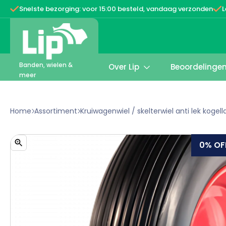


Snelste bezorging: voor 15:00 besteld, vandaag verzonden
L
Banden, wielen &
Over Lip
Beoordelinge

meer
Home
Assortiment
Kruiwagenwiel / skelterwiel anti lek kogel


0%
OF