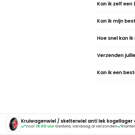
Kan ik zelf een
zo uit: 4.10/3.50-
Kom je er niet uit
In de meeste gev
je graag persoonli
Kan ik mijn bes
basisgereedscha
heb je geen ervar
Ja, zeker! Zodra j
maar over het alg
Hoe snel kan ik
link. Zo kun je o
Bestel je op een 
Verzenden jull
je pakket in de m
We verzenden stan
Kan ik een best
Neem dan even co
Jazeker. Je hebt 1
originele staat? D
WhatsApp, dan stur
afhandeling.
Kruiwagenwiel / skelterwiel anti lek kogellager
Voor
15:00 uur
besteld,
vandaag al verzonden
Klante

