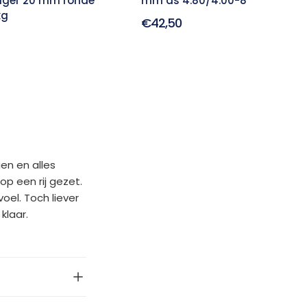
ager 20 mm ronde
mm as 4.80/4.00-8
kg
€42,50
en en alles
p een rij gezet.
oel. Toch liever
klaar.
et er bijvoorbeeld