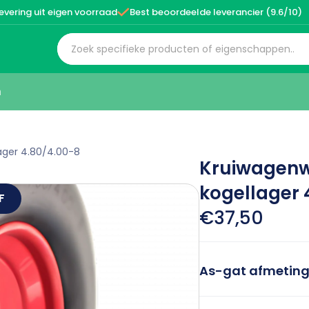

evering uit eigen voorraad
Best beoordeelde leverancier (9.6/10)
n
lager 4.80/4.00-8
Kruiwagenwie
kogellager 
F
€37,50
As-gat afmetin