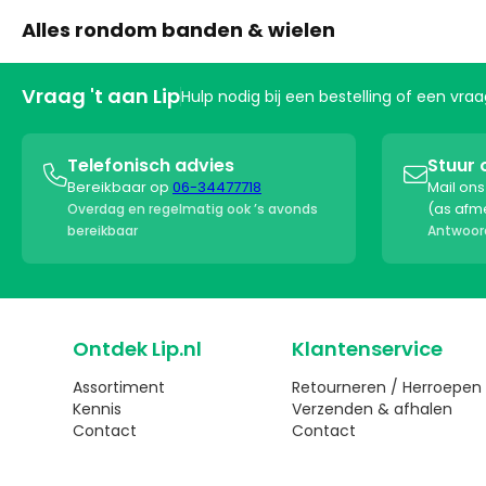
Alles rondom banden & wielen
Vraag 't aan Lip
Hulp nodig bij een bestelling of een vr
Telefonisch advies
Stuur 


Bereikbaar op
06-34477718
Mail on
(as afm
Overdag en regelmatig ook ’s avonds
bereikbaar
Antwoord
Ontdek Lip.nl
Klantenservice
Assortiment
Retourneren / Herroepen
Kennis
Verzenden & afhalen
Contact
Contact