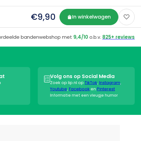
€9,90
In winkelwagen

ordeelde bandenwebshop met
9,4/10
o.b.v.
825+ reviews
at
Volg ons op Social Media

n
Zoek op lip.nl op
TikTok
,
Instagram
,
Youtube
,
Facebook
en
Pinterest
Informatie met een vleugje humor