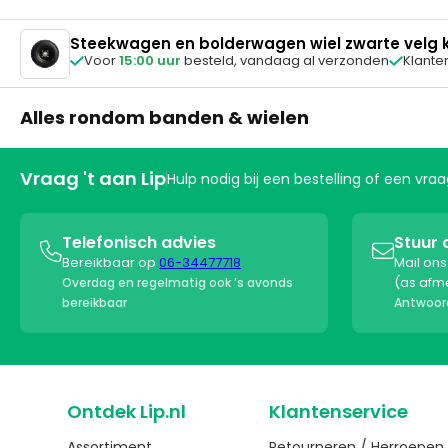
Steekwagen en bolderwagen wiel zwarte velg k
Voor
15:00 uur
besteld,
vandaag al verzonden
Klante


Alles rondom banden & wielen
Vraag 't aan Lip
Hulp nodig bij een bestelling of een vr
Telefonisch advies
Stuur 


Bereikbaar op
06-34477718
Mail on
(as afm
Overdag en regelmatig ook ’s avonds
bereikbaar
Antwoord
Ontdek Lip.nl
Klantenservice
Assortiment
Retourneren / Herroepen