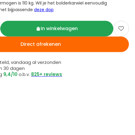
mogen is 110 kg. Wil je het bolderkarwiel eenvoudig
met bijpassende
deze dop
In winkelwagen

Direct afrekenen
eld, vandaag al verzonden
en 30 dagen
ng
9,4/10
o.b.v.
825+ reviews