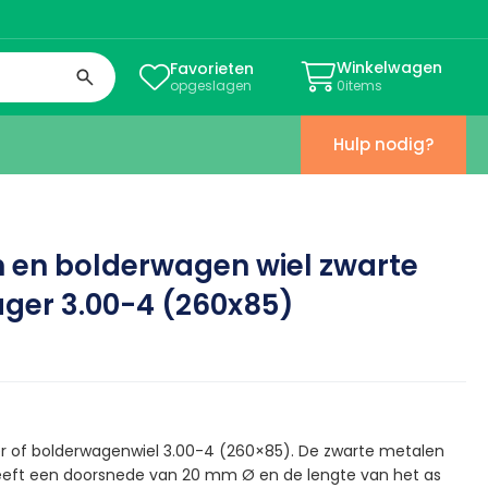
Winkelwagen
Favorieten


opgeslagen
0
items
Hulp nodig?
 en bolderwagen wiel zwarte
ager 3.00-4 (260x85)
er of bolderwagenwiel 3.00-4 (260×85). De zwarte metalen
eeft een doorsnede van 20 mm Ø en de lengte van het as