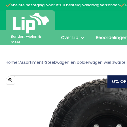


Snelste bezorging: voor 15:00 besteld, vandaag verzonden
L
Banden, wielen &
Over Lip
Beoordelinge

meer
Home
Assortiment
Steekwagen en bolderwagen wiel zwarte 


0%
OF