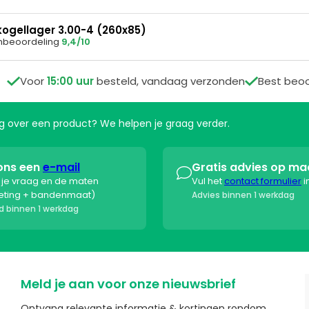
ogellager 3.00-4 (260x85)
nbeoordeling
9,4/10

Voor
15:00 uur
besteld, vandaag verzonden

Best beo
aag over een product? We helpen je graag verder.
ons een
e-mail
Gratis advies op ma

s je vraag en de maten
Vul het
contact formulier
i
eting + bandenmaat)
Advies binnen 1 werkdag
 binnen 1 werkdag
Meld je aan voor onze nieuwsbrief
Ontvang relevante informatie & kortingen rondom