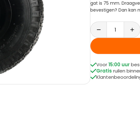
gat is 75 mm. Draagver
bevestigen? Dan kan 

Voor
15:00 uur
best

Gratis
ruilen binn

Klantenbeoordeli