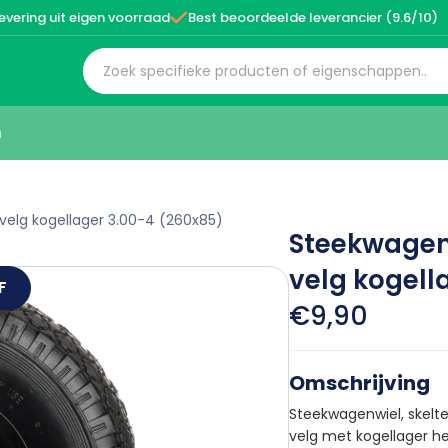

evering uit eigen voorraad
Best beoordeelde leverancier (9.6/10)
n
velg kogellager 3.00-4 (260x85)
Steekwagen
velg kogell
F
€9,90
Omschrijving
Steekwagenwiel, skelt
velg met kogellager h