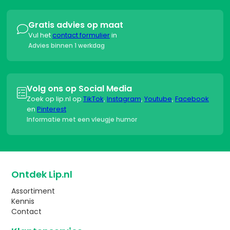
Gratis advies op maat

Vul het
contact formulier
in
Advies binnen 1 werkdag
Volg ons op Social Media

Zoek op lip.nl op
TikTok
,
Instagram
,
Youtube
,
Facebook
en
Pinterest
Informatie met een vleugje humor
Ontdek Lip.nl
Assortiment
Kennis
Contact