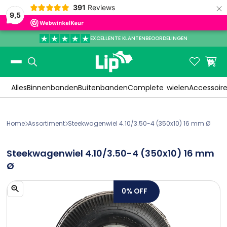
×
391
Reviews
9,5
EXCELLENTE KLANTENBEOORDELINGEN
Slide 3 of 3.


0
Alles
Binnenbanden
Buitenbanden
Complete
wielen
Accessoir
Home
Assortiment
Steekwagenwiel 4.10/3.50-4 (350x10) 16 mm Ø


Steekwagenwiel 4.10/3.50-4 (350x10) 16 mm
Ø
0%
OFF