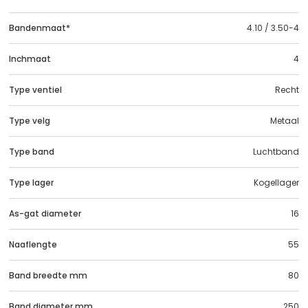
Bandenmaat*
4.10 / 3.50-4
Inchmaat
4
Type ventiel
Recht
Type velg
Metaal
Type band
Luchtband
Type lager
Kogellager
As-gat diameter
16
Naaflengte
55
Band breedte mm
80
Band diameter mm
250