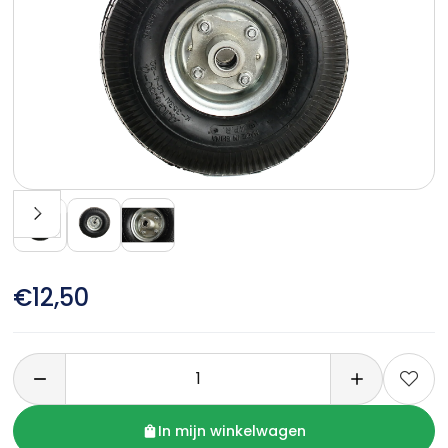
€12,50

In mijn winkelwagen