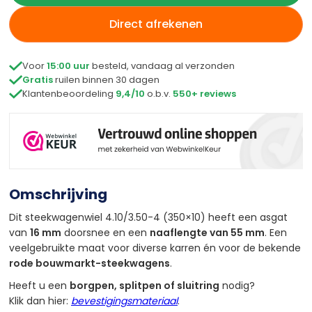
Direct afrekenen

Voor
15:00 uur
besteld, vandaag al verzonden

Gratis
ruilen binnen 30 dagen

Klantenbeoordeling
9,4/10
o.b.v.
550+ reviews
Omschrijving
Dit steekwagenwiel 4.10/3.50-4 (350×10) heeft een asgat
van
16 mm
doorsnee en een
naaflengte van 55 mm
. Een
veelgebruikte maat voor diverse karren én voor de bekende
rode bouwmarkt-steekwagens
.
Heeft u een
borgpen, splitpen of sluitring
nodig?
Klik dan hier:
bevestigingsmateriaal
.