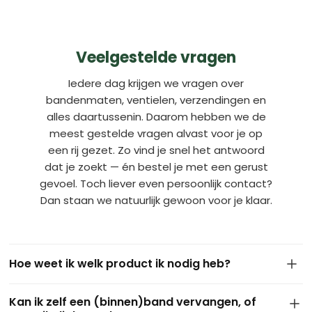
Veelgestelde vragen
Iedere dag krijgen we vragen over
bandenmaten, ventielen, verzendingen en
alles daartussenin. Daarom hebben we de
meest gestelde vragen alvast voor je op
een rij gezet. Zo vind je snel het antwoord
dat je zoekt — én bestel je met een gerust
gevoel. Toch liever even persoonlijk contact?
Dan staan we natuurlijk gewoon voor je klaar.
Hoe weet ik welk product ik nodig heb?
De maat van je band staat meestal op de zijkant van de
Kan ik zelf een (binnen)band vervangen, of
huidige buitenband. Dit ziet er bijvoorbeeld zo uit: 4.10/3.50-