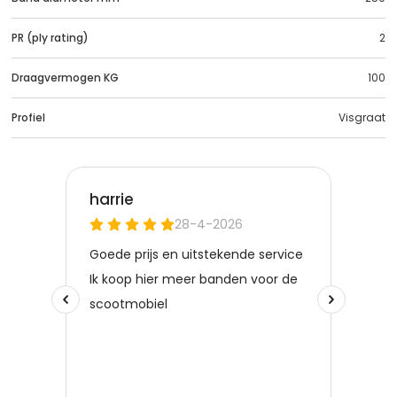
PR (ply rating)
2
Draagvermogen KG
100
Profiel
Visgraat