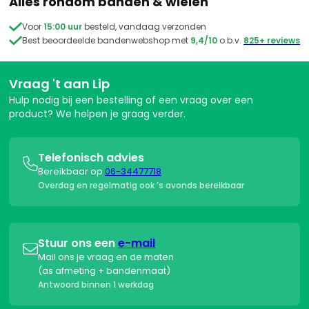
Alles rondom banden & wielen

Voor
15:00 uur
besteld, vandaag verzonden

Best beoordeelde bandenwebshop met
9,4/10
o.b.v.
825+ reviews
Vraag 't aan Lip
Hulp nodig bij een bestelling of een vraag over een
product? We helpen je graag verder.
Telefonisch advies

Bereikbaar op
06-34477718
Overdag en regelmatig ook ’s avonds bereikbaar
Stuur ons een
e-mail

Mail ons je vraag en de maten
(as afmeting + bandenmaat)
Antwoord binnen 1 werkdag