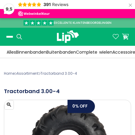
×
391
Reviews
9,5
EXCELLENTE KLANTENBEOORDELINGEN
Slide 3 of 3.


0
Alles
Binnenbanden
Buitenbanden
Complete
wielen
Accessoir
Home
Assortiment
Tractorband 3.00-4


Tractorband 3.00-4
0%
OFF