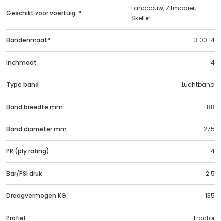
Landbouw, Zitmaaier,
Geschikt voor voertuig: *
Skelter
Bandenmaat*
3.00-4
Inchmaat
4
Type band
Luchtband
Band breedte mm
88
Band diameter mm
275
PR (ply rating)
4
Bar/PSI druk
2.5
Draagvermogen KG
135
Profiel
Tractor