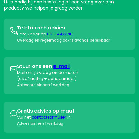
Hulp nodig bij een bestelling of een vraag over een
product? We helpen je graag verder.
Telefonisch advies

Bereikbaar op
06-34477718
Overdag en regelmatig ook ’s avonds bereikbaar
Stuur ons een
e-mail

Mail ons je vraag en de maten
(as afmeting + bandenmaat)
Antwoord binnen 1 werkdag
Gratis advies op maat

Vul het
contact formulier
in
Advies binnen 1 werkdag