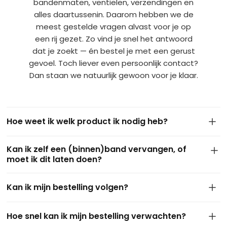
bandenmaten, ventielen, verzendingen en
alles daartussenin. Daarom hebben we de
meest gestelde vragen alvast voor je op
een rij gezet. Zo vind je snel het antwoord
dat je zoekt — én bestel je met een gerust
gevoel. Toch liever even persoonlijk contact?
Dan staan we natuurlijk gewoon voor je klaar.
Hoe weet ik welk product ik nodig heb?
De maat van je band staat meestal op de zijkant van de
Kan ik zelf een (binnen)band vervangen, of
huidige buitenband. Dit ziet er bijvoorbeeld zo uit: 4.10/3.50-
moet ik dit laten doen?
4 of 3.50-8. Gebruik deze maat om via onze filters het juiste
product te vinden. Kom je er niet uit of twijfel je? Stuur ons
In de meeste gevallen kun je zelf eenvoudig een binnen- of
gerust een berichtje of een foto via
WhatsApp
— we helpen
Kan ik mijn bestelling volgen?
buitenband vervangen met wat
basisgereedschap
. Vooral
je graag persoonlijk verder.
bij kruiwagens, steekwagens of skelters is dit goed te doen.
Ja, zeker! Zodra je bestelling is verzonden, ontvang je van
Twijfel je of heb je geen ervaring? Vraag dan eventueel hulp
Hoe snel kan ik mijn bestelling verwachten?
ons een e-mail met een track & trace link. Zo kun je op elk
aan iemand in de buurt of je lokale fietsenmaker — maar