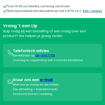

Voor
15:00 uur
besteld, vandaag verzonden

Best beoordeelde bandenwebshop met
9,4/10
o.b.v.
825+ reviews
Vraag 't aan Lip
Hulp nodig bij een bestelling of een vraag over een
product? We helpen je graag verder.
Telefonisch advies

Bereikbaar op
06-34477718
Overdag en regelmatig ook ’s avonds bereikbaar
Stuur ons een
e-mail

Mail ons je vraag en de maten
(as afmeting + bandenmaat)
Antwoord binnen 1 werkdag