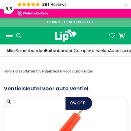
×
391
Reviews
9,5

LEVERING UIT EIGEN VOORRAAD
Slide 2 of 3.


0
Alles
Binnenbanden
Buitenbanden
Complete
wielen
Accessoir
Home
Assortiment
Ventielsleutel voor auto ventiel


Ventielsleutel voor auto ventiel
0%
OFF