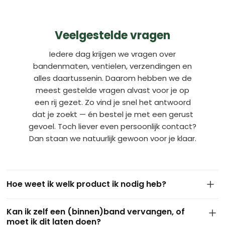
Veelgestelde vragen
Iedere dag krijgen we vragen over
bandenmaten, ventielen, verzendingen en
alles daartussenin. Daarom hebben we de
meest gestelde vragen alvast voor je op
een rij gezet. Zo vind je snel het antwoord
dat je zoekt — én bestel je met een gerust
gevoel. Toch liever even persoonlijk contact?
Dan staan we natuurlijk gewoon voor je klaar.
Hoe weet ik welk product ik nodig heb?
De maat van je band staat meestal op de zijkant van de
Kan ik zelf een (binnen)band vervangen, of
huidige buitenband. Dit ziet er bijvoorbeeld zo uit: 4.10/3.50-
moet ik dit laten doen?