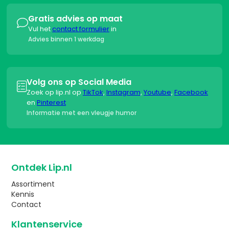
Gratis advies op maat

Vul het
contact formulier
in
Advies binnen 1 werkdag
Volg ons op Social Media

Zoek op lip.nl op
TikTok
,
Instagram
,
Youtube
,
Facebook
en
Pinterest
Informatie met een vleugje humor
Ontdek Lip.nl
Assortiment
Kennis
Contact
Klantenservice