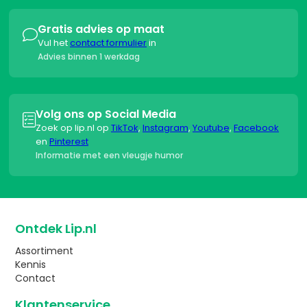
Gratis advies op maat

Vul het
contact formulier
in
Advies binnen 1 werkdag
Volg ons op Social Media

Zoek op lip.nl op
TikTok
,
Instagram
,
Youtube
,
Facebook
en
Pinterest
Informatie met een vleugje humor
Ontdek Lip.nl
Assortiment
Kennis
Contact
Klantenservice