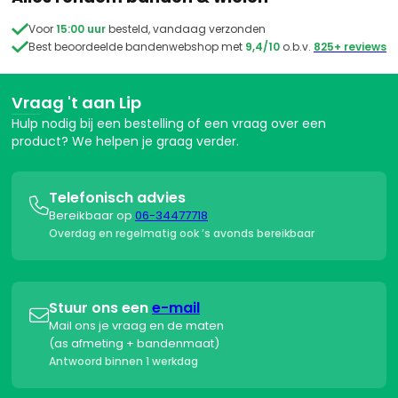

Voor
15:00 uur
besteld, vandaag verzonden

Best beoordeelde bandenwebshop met
9,4/10
o.b.v.
825+ reviews
Vraag 't aan Lip
Hulp nodig bij een bestelling of een vraag over een
product? We helpen je graag verder.
Telefonisch advies

Bereikbaar op
06-34477718
Overdag en regelmatig ook ’s avonds bereikbaar
Stuur ons een
e-mail

Mail ons je vraag en de maten
(as afmeting + bandenmaat)
Antwoord binnen 1 werkdag