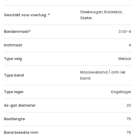
Steekwagen, Bolderkar,
Geschikt voor voertuig: *
Skelter
Bandenmaat*
3.00-4
Inchmaat
4
Type velg
Metaal
Massieveband / anti-lek
Type band
band
Type lager
Kogellager
As-gat diameter
20
Naaflengte
75
Band breedte mm
75