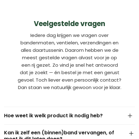
Veelgestelde vragen
Iedere dag krijgen we vragen over
bandenmaten, ventielen, verzendingen en
alles daartussenin. Daarom hebben we de
meest gestelde vragen alvast voor je op
een rij gezet. Zo vind je snel het antwoord
dat je zoekt — én bestel je met een gerust
gevoel. Toch liever even persoonlijk contact?
Dan staan we natuurlijk gewoon voor je klaar.
Hoe weet ik welk product ik nodig heb?
De maat van je band staat meestal op de zijkant van de
Kan ik zelf een (binnen)band vervangen, of
huidige buitenband. Dit ziet er bijvoorbeeld zo uit: 4.10/3.50-
moet ik dit laten doen?