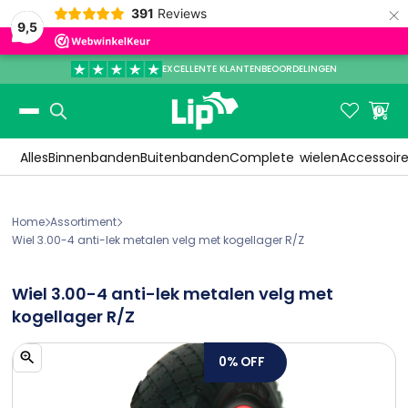
×
391
Reviews
9,5
EXCELLENTE KLANTENBEOORDELINGEN
Slide 3 of 3.


0
Alles
Binnenbanden
Buitenbanden
Complete
wielen
Accessoir
Home
Assortiment


Wiel 3.00-4 anti-lek metalen velg met kogellager R/Z
Wiel 3.00-4 anti-lek metalen velg met
kogellager R/Z
0%
OFF