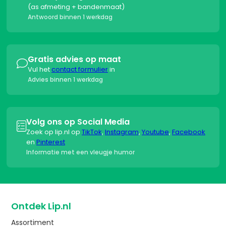
(as afmeting + bandenmaat)
Antwoord binnen 1 werkdag
Gratis advies op maat

Vul het
contact formulier
in
Advies binnen 1 werkdag
Volg ons op Social Media

Zoek op lip.nl op
TikTok
,
Instagram
,
Youtube
,
Facebook
en
Pinterest
Informatie met een vleugje humor
Ontdek Lip.nl
Assortiment