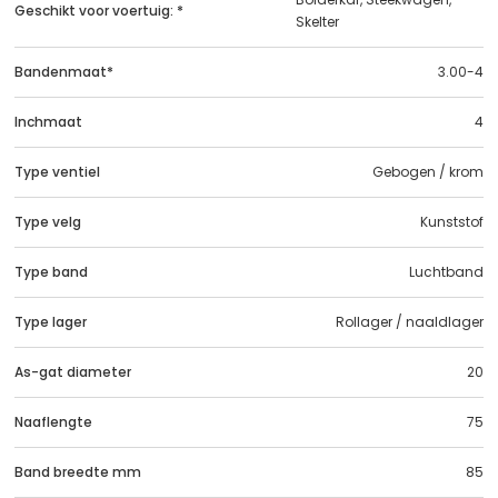
Geschikt voor voertuig: *
Skelter
Bandenmaat*
3.00-4
Inchmaat
4
Type ventiel
Gebogen / krom
Type velg
Kunststof
Type band
Luchtband
Type lager
Rollager / naaldlager
As-gat diameter
20
Naaflengte
75
Band breedte mm
85