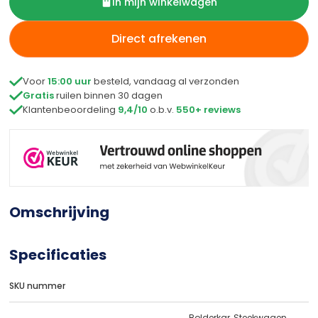
In mijn winkelwagen
Direct afrekenen

Voor
15:00 uur
besteld, vandaag al verzonden

Gratis
ruilen binnen 30 dagen

Klantenbeoordeling
9,4/10
o.b.v.
550+ reviews
Omschrijving
Specificaties
SKU nummer
Bolderkar, Steekwagen,