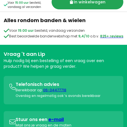
afhandeling.
In winkelwagen
Voor
15:00 uur
besteld,

vandaag al verzonden
Alles rondom banden & wielen

Voor
15:00 uur
besteld, vandaag verzonden

Best beoordeelde bandenwebshop met
9,4/10
o.b.v.
825+ reviews
Vraag 't aan Lip
Hulp nodig bij een bestelling of een vraag over een
product? We helpen je graag verder.
Telefonisch advies

Bereikbaar op
06-34477718
Overdag en regelmatig ook ’s avonds bereikbaar
Stuur ons een
e-mail

Mail ons je vraag en de maten