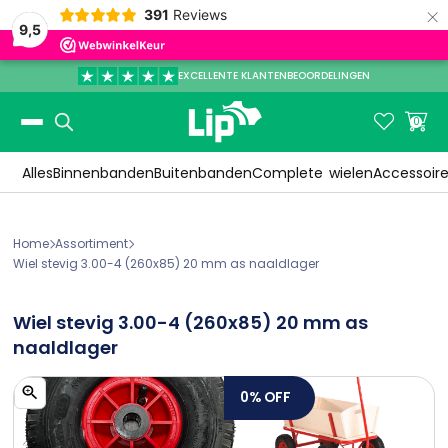
×
391
Reviews
9,5
EXCELLENTE KLANTENBEOORDELINGEN
Slide 3 of 3.


0
Alles
Binnenbanden
Buitenbanden
Complete
wielen
Accessoir
Home
Assortiment


Wiel stevig 3.00-4 (260x85) 20 mm as naaldlager
Wiel stevig 3.00-4 (260x85) 20 mm as
naaldlager
0%
OFF