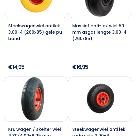
Steekwagenwiel antilek
Massief anti-lek wiel 50
3.00-4 (260x85) gele pu
mm asgat lengte 3.00-4
band
(260x85)
€14,95
€16,95
Kruiwagen / skelter wiel
Steekwagenwiel anti lek
4.80/4.00-8 25 mm
rode velg 3.00-4