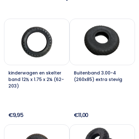
kinderwagen en skelter
Buitenband 3.00-4
band 12½ x 1.75 x 2¼ (62-
(260x85) extra stevig
203)
€9,95
€11,00