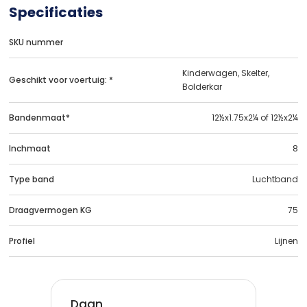
Specificaties
SKU nummer
Kinderwagen, Skelter,
Geschikt voor voertuig: *
Bolderkar
Bandenmaat*
12½x1.75x2¼ of 12½x2¼
Inchmaat
8
Type band
Luchtband
Draagvermogen KG
75
Profiel
Lijnen