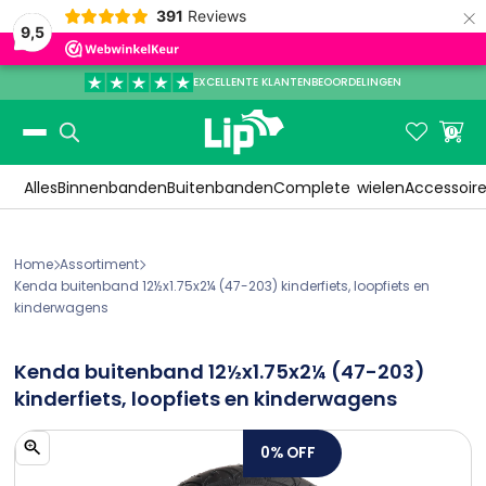
×
391
Reviews
9,5
EXCELLENTE KLANTENBEOORDELINGEN
Slide 3 of 3.


0
Alles
Binnenbanden
Buitenbanden
Complete
wielen
Accessoir
Home
Assortiment


Kenda buitenband 12½x1.75x2¼ (47-203) kinderfiets, loopfiets en 
kinderwagens
Kenda buitenband 12½x1.75x2¼ (47-203)
kinderfiets, loopfiets en kinderwagens
0%
OFF