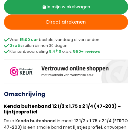
In mijn winkelwagen
Direct afrekenen

Voor
15:00 uur
besteld, vandaag al verzonden

Gratis
ruilen binnen 30 dagen

Klantenbeoordeling
9,4/10
o.b.v.
550+ reviews
Omschrijving
Kenda buitenband 12 1/2 x 1.75 x 2 1/4 (47-203) –
lijntjesprofiel
Deze
Kenda buitenband
in maat
12 1/2 x 1.75 x 2 1/4 (ETRTO
47-203)
is een smalle band met
lijntjesprofiel
, ontworpen