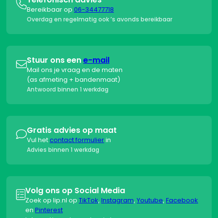

Bereikbaar op
06-34477718
Overdag en regelmatig ook ’s avonds bereikbaar
Stuur ons een
e-mail

Mail ons je vraag en de maten
(as afmeting + bandenmaat)
Antwoord binnen 1 werkdag
Gratis advies op maat

Vul het
contact formulier
in
Advies binnen 1 werkdag
Volg ons op Social Media

Zoek op lip.nl op
TikTok
,
Instagram
,
Youtube
,
Facebook
en
Pinterest