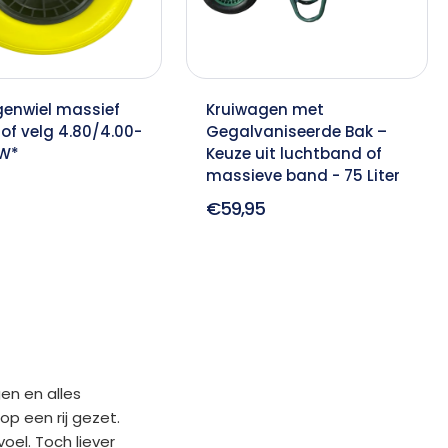
genwiel massief
Kruiwagen met
of velg 4.80/4.00-
Gegalvaniseerde Bak –
UW*
Keuze uit luchtband of
massieve band - 75 Liter
€59,95
en en alles
p een rij gezet.
oel. Toch liever