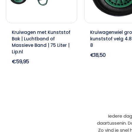
Kruiwagen met Kunststof
Kruiwagenwiel gr
Bak | Luchtband of
kunststof velg 4.
Massieve Band | 75 Liter |
8
Lip.nl
€18,50
€59,95
Iedere dag
daartussenin. D
Zo vind je snel