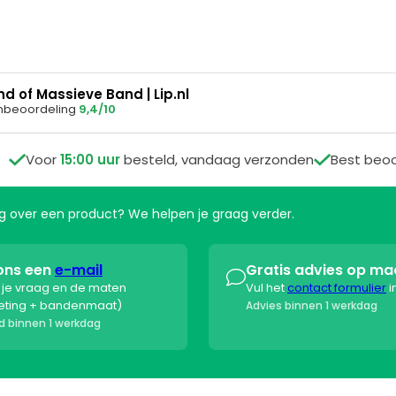
an kun je het eenvoudig terugsturen of ruilen. Meld je retour aan
en wij je de juiste instructies. We zorgen altijd voor een snelle 
nd of Massieve Band | Lip.nl
nbeoordeling
9,4/10

Voor
15:00 uur
besteld, vandaag verzonden

Best beo
aag over een product? We helpen je graag verder.
ons een
e-mail
Gratis advies op ma

s je vraag en de maten
Vul het
contact formulier
i
eting + bandenmaat)
Advies binnen 1 werkdag
 binnen 1 werkdag