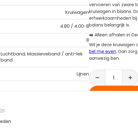
vervoeren van zware la
kruiwagen in blaans. Da
Kruiwagen
erfwerkzaamheden bij 
balans belangrijk is.
4.80 / 4.00-8
🚜 Alleen afhalen in 
8
Wil je deze kruiwagen
bel me even
. Dan zorg
Luchtband, Massieveband / anti-lek
aanwezig ben.
band
Lijnen

Voor
15:00 uur
best

Gratis
ruilen binn

Klantenbeoordeli