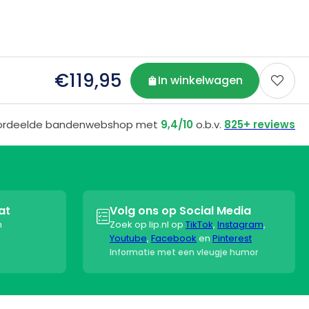
 via e-mail of
en nette
€119,95
In winkelwagen

ordeelde bandenwebshop met
9,4/10
o.b.v.
825+ reviews
at
Volg ons op Social Media

n
Zoek op lip.nl op
TikTok
,
Instagram
,
Youtube
,
Facebook
en
Pinterest
Informatie met een vleugje humor