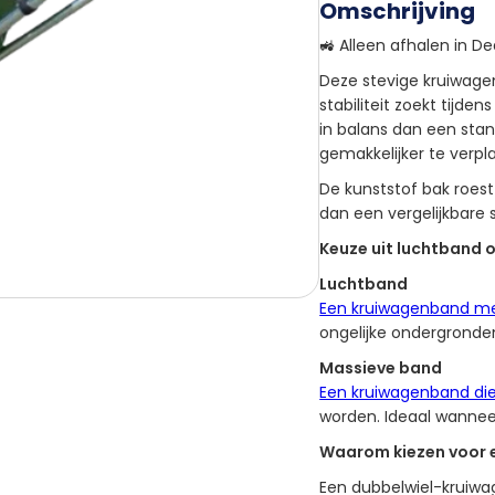
Omschrijving
🚜 Alleen afhalen in 
Deze stevige kruiwagen
stabiliteit zoekt tijde
in balans dan een sta
gemakkelijker te verpla
De kunststof bak roest
dan een vergelijkbare s
Keuze uit luchtband 
Luchtband
Een kruiwagenband met
ongelijke ondergronden
Massieve band
Een kruiwagenband di
worden. Ideaal wanneer
Waarom kiezen voor e
Een dubbelwiel-kruiwag