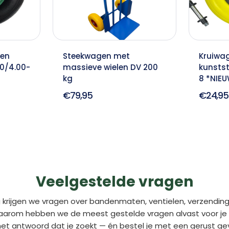
oen
Steekwagen met
Kruiwa
80/4.00-
massieve wielen DV 200
kunstst
kg
8 *NIE
€79,95
€24,95
Veelgestelde vragen
 krijgen we vragen over bandenmaten, ventielen, verzending
aarom hebben we de meest gestelde vragen alvast voor je o
 het antwoord dat je zoekt — én bestel je met een gerust gev