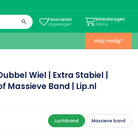
Winkelwagen
Favorieten


opgeslagen
0
items
Hulp nodig?
bbel Wiel | Extra Stabiel |
f Massieve Band | Lip.nl
Luchtband
Massieve band