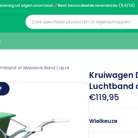

evering uit eigen voorraad
Best beoordeelde leverancier (9.6/10)
n
chtband of Massieve Band | Lip.nl
Kruiwagen Du
Luchtband o
F
€119,95
Wielkeuze