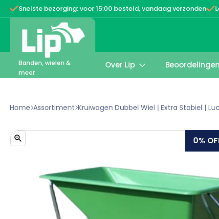


Snelste bezorging: voor 15:00 besteld, vandaag verzonden
L
Banden, wielen &
Over Lip
Beoordelinge

meer
Home
Assortiment
Kruiwagen Dubbel Wiel | Extra Stabiel | Lu


0%
OF