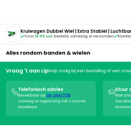
originele staat? D
WhatsApp, dan stur
afhandeling.
Kruiwagen Dubbel Wiel | Extra Stabiel | Luchtba
Voor
15:00 uur
besteld,
vandaag al verzonden
Klante


Alles rondom banden & wielen
Vraag 't aan Lip
Hulp nodig bij een bestelling of een vr
Telefonisch advies
Stuur 


Bereikbaar op
06-34477718
Mail on
(as afm
Overdag en regelmatig ook ’s avonds
bereikbaar
Antwoord