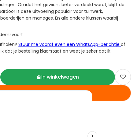
dingen. Omdat het gewicht beter verdeeld wordt, blijft de
ardoor is deze uitvoering populair voor tuinwerk,
boerderijen en maneges. En alle andere klussen waarbij
Dedemsvaart
 afhalen?
Stuur me vooraf even een WhatsApp-berichtje
of
 ik dat je bestelling klaarstaat en weet je zeker dat ik
In winkelwagen

Direct afrekenen
eld, vandaag al verzonden
en 30 dagen
ng
9,4/10
o.b.v.
825+ reviews