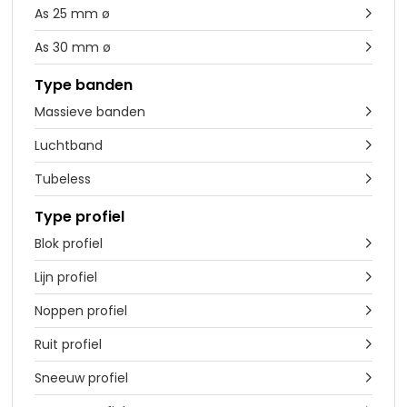
As 25 mm ø

As 30 mm ø

Type banden
Massieve banden

Luchtband

Tubeless

Type profiel
Blok profiel

Lijn profiel

Noppen profiel

Ruit profiel

Sneeuw profiel
