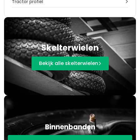
Tractor profiel

Skelterwielen
Bekijk alle skelterwielen

Binnenbanden