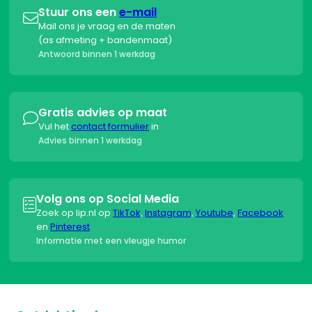
Stuur ons een
e-mail

Mail ons je vraag en de maten
(as afmeting + bandenmaat)
Antwoord binnen 1 werkdag
Gratis advies op maat

Vul het
contact formulier
in
Advies binnen 1 werkdag
Volg ons op Social Media

Zoek op lip.nl op
TikTok
,
Instagram
,
Youtube
,
Facebook
en
Pinterest
Informatie met een vleugje humor