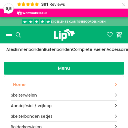
×
391
Reviews
9,5
EXCELLENTE KLANTENBEOORDELINGEN
Slide 3 of 3.


0
Alles
Binnenbanden
Buitenbanden
Complete
wielen
Accessoir
Menu
Home

Skelterwielen

Aandrijfwiel / vrijloop

Skelterbanden setjes

Bolderkarwielen
