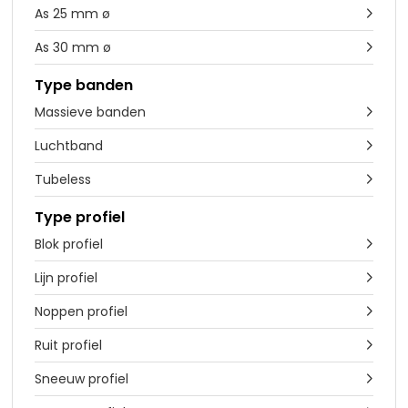
As 25 mm ø

As 30 mm ø

Type banden
Massieve banden

Luchtband

Tubeless

Type profiel
Blok profiel

Lijn profiel

Noppen profiel

Ruit profiel

Sneeuw profiel
