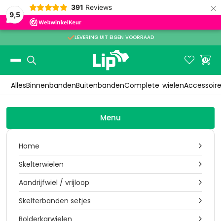
×
391
Reviews
9,5

LEVERING UIT EIGEN VOORRAAD
Slide 2 of 3.


0
Alles
Binnenbanden
Buitenbanden
Complete
wielen
Accessoir
Menu
Home

Skelterwielen

Aandrijfwiel / vrijloop

Skelterbanden setjes

Bolderkarwielen
