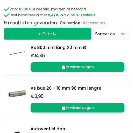

Voor
15:00 uur
besteld, morgen al bezorgd

Best beoordeeld met
9,4/10
o.b.v.
550+ reviews
9
resultaten
gevonden
Collection
:
Accessoires
Filter
Sorteer op
As 800 mm lang 20 mm Ø
€14,45
In winkelwagen
As bus 20 - 16 mm 90 mm lengte
€3,95
In winkelwagen
Autoventiel dop