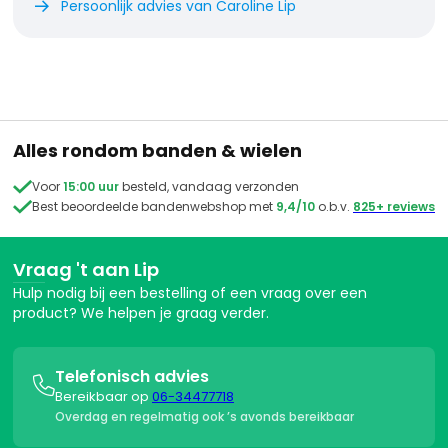
Persoonlijk advies van Caroline Lip

Alles rondom banden & wielen

Voor
15:00 uur
besteld, vandaag verzonden

Best beoordeelde bandenwebshop met
9,4/10
o.b.v.
825+ reviews
Vraag 't aan Lip
Hulp nodig bij een bestelling of een vraag over een
product? We helpen je graag verder.
Telefonisch advies

Bereikbaar op
06-34477718
Overdag en regelmatig ook ’s avonds bereikbaar