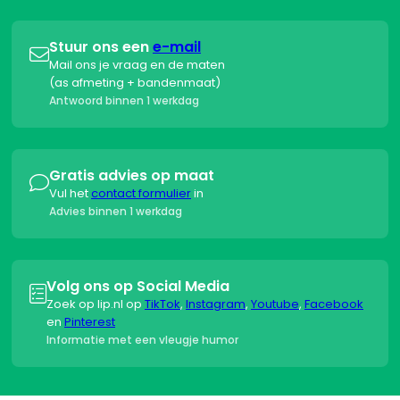
Stuur ons een
e-mail

Mail ons je vraag en de maten
(as afmeting + bandenmaat)
Antwoord binnen 1 werkdag
Gratis advies op maat

Vul het
contact formulier
in
Advies binnen 1 werkdag
Volg ons op Social Media

Zoek op lip.nl op
TikTok
,
Instagram
,
Youtube
,
Facebook
en
Pinterest
Informatie met een vleugje humor