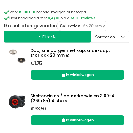

Voor
15:00 uur
besteld, morgen al bezorgd

Best beoordeeld met
9,4/10
o.b.v.
550+ reviews
9
resultaten
gevonden
Collection
:
As 20 mm ø
Filter
Sorteer op
Dop, snelborger met kap, afdekdop,
starlock 20 mm Ø
€1,75
In winkelwagen
Skelterwielen / bolderkarwielen 3.00-4
(260x85) 4 stuks
€33,50
In winkelwagen