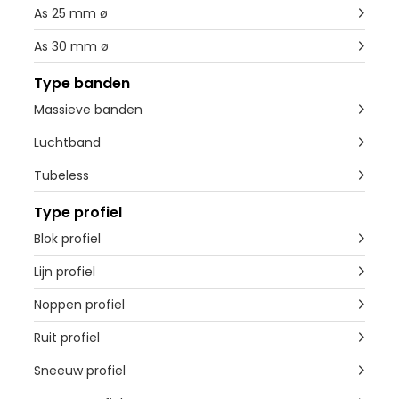
As 25 mm ø

As 30 mm ø

Type banden
Massieve banden

Luchtband

Tubeless

Type profiel
Blok profiel

Lijn profiel

Noppen profiel

Ruit profiel

Sneeuw profiel
