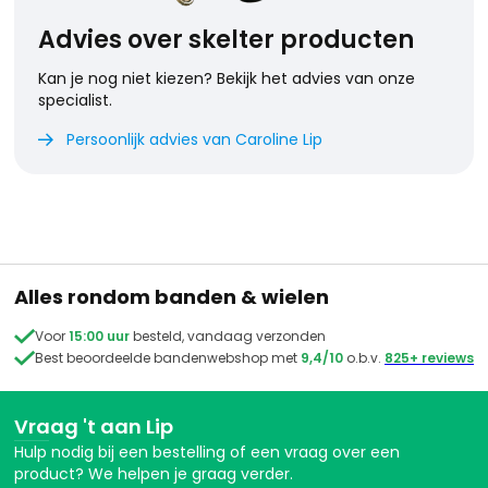
Advies over skelter producten
Kan je nog niet kiezen? Bekijk het advies van onze
specialist.
Persoonlijk advies van Caroline Lip

Alles rondom banden & wielen

Voor
15:00 uur
besteld, vandaag verzonden

Best beoordeelde bandenwebshop met
9,4/10
o.b.v.
825+ reviews
Vraag 't aan Lip
Hulp nodig bij een bestelling of een vraag over een
product? We helpen je graag verder.