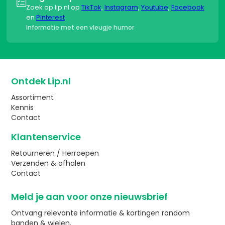

Zoek op lip.nl op
TikTok
,
Instagram
,
Youtube
,
Facebook
en
Pinterest
Informatie met een vleugje humor
Ontdek Lip.nl
Assortiment
Kennis
Contact
Klantenservice
Retourneren / Herroepen
Verzenden & afhalen
Contact
Meld je aan voor onze nieuwsbrief
Ontvang relevante informatie & kortingen rondom
banden & wielen.