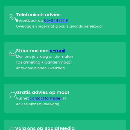
Telefonisch advies

Bereikbaar op
06-34477718
Overdag en regelmatig ook ’s avonds bereikbaar
Stuur ons een
e-mail

Mail ons je vraag en de maten
(as afmeting + bandenmaat)
Antwoord binnen 1 werkdag
Gratis advies op maat

Vul het
contact formulier
in
Advies binnen 1 werkdag
Volg ons op Social Media