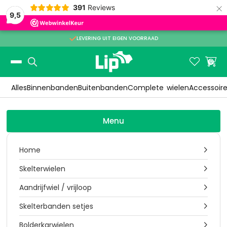
×
391
Reviews
9,5

LEVERING UIT EIGEN VOORRAAD
Slide 2 of 3.


0
Alles
Binnenbanden
Buitenbanden
Complete
wielen
Accessoir
Menu
Home

Skelterwielen

Aandrijfwiel / vrijloop

Skelterbanden setjes

Bolderkarwielen
