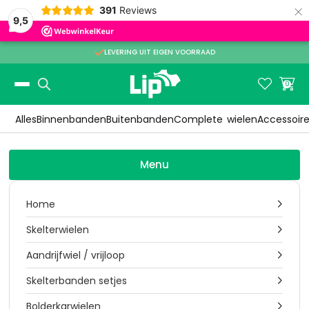
×
391
Reviews
9,5

LEVERING UIT EIGEN VOORRAAD
Slide 2 of 3.


0
Alles
Binnenbanden
Buitenbanden
Complete
wielen
Accessoir
Menu
Home

Skelterwielen

Aandrijfwiel / vrijloop

Skelterbanden setjes

Bolderkarwielen
