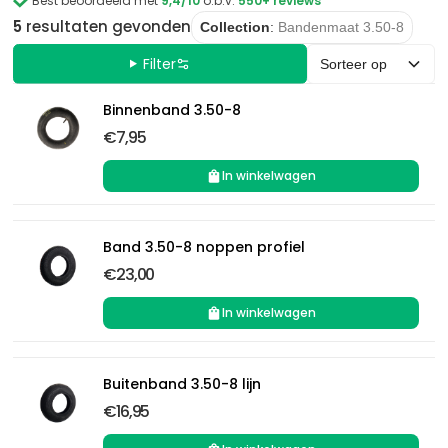

Best beoordeeld met
9,4/10
o.b.v.
550+ reviews
5
resultaten
gevonden
Collection
:
Bandenmaat 3.50-8
Filter
Sorteer op
Binnenband 3.50-8
€7,95
In winkelwagen
Band 3.50-8 noppen profiel
€23,00
In winkelwagen
Buitenband 3.50-8 lijn
€16,95