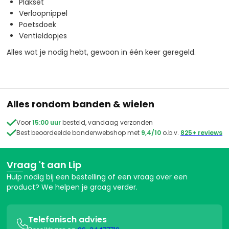
Plakset
Verloopnippel
Poetsdoek
Ventieldopjes
Alles wat je nodig hebt, gewoon in één keer geregeld.
Alles rondom banden & wielen

Voor
15:00 uur
besteld, vandaag verzonden

Best beoordeelde bandenwebshop met
9,4/10
o.b.v.
825+ reviews
Vraag 't aan Lip
Hulp nodig bij een bestelling of een vraag over een
product? We helpen je graag verder.
Telefonisch advies
