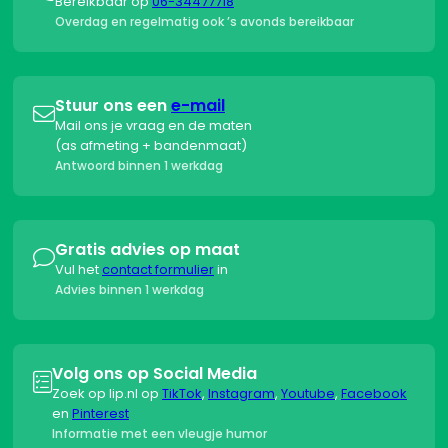
Bereikbaar op
06-34477718
Overdag en regelmatig ook ’s avonds bereikbaar
Stuur ons een
e-mail

Mail ons je vraag en de maten
(as afmeting + bandenmaat)
Antwoord binnen 1 werkdag
Gratis advies op maat

Vul het
contact formulier
in
Advies binnen 1 werkdag
Volg ons op Social Media

Zoek op lip.nl op
TikTok
,
Instagram
,
Youtube
,
Facebook
en
Pinterest
Informatie met een vleugje humor