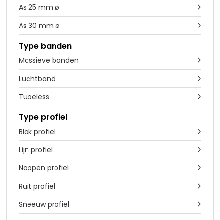
As 25 mm ø

As 30 mm ø

Type banden
Massieve banden

Luchtband

Tubeless

Type profiel
Blok profiel

Lijn profiel

Noppen profiel

Ruit profiel

Sneeuw profiel
