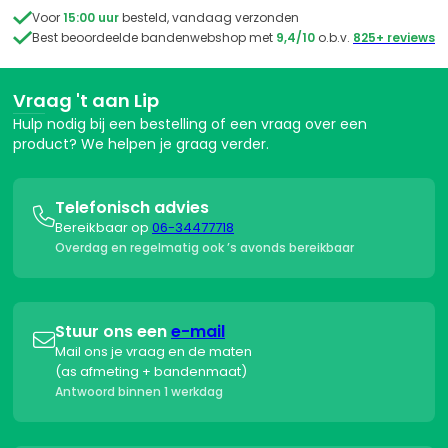

Voor
15:00 uur
besteld, vandaag verzonden

Best beoordeelde bandenwebshop met
9,4/10
o.b.v.
825+ reviews
Vraag 't aan Lip
Hulp nodig bij een bestelling of een vraag over een
product? We helpen je graag verder.
Telefonisch advies

Bereikbaar op
06-34477718
Overdag en regelmatig ook ’s avonds bereikbaar
Stuur ons een
e-mail

Mail ons je vraag en de maten
(as afmeting + bandenmaat)
Antwoord binnen 1 werkdag