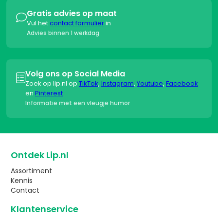
Gratis advies op maat

Vul het
contact formulier
in
Advies binnen 1 werkdag
Volg ons op Social Media

Zoek op lip.nl op
TikTok
,
Instagram
,
Youtube
,
Facebook
en
Pinterest
Informatie met een vleugje humor
Ontdek Lip.nl
Assortiment
Kennis
Contact
Klantenservice