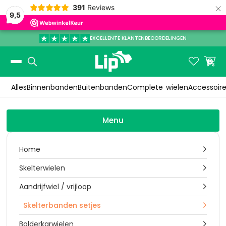
×
391
Reviews
9,5
EXCELLENTE KLANTENBEOORDELINGEN
Slide 3 of 3.


0
Alles
Binnenbanden
Buitenbanden
Complete
wielen
Accessoir
Menu
Home

Skelterwielen

Aandrijfwiel / vrijloop

Skelterbanden setjes

Bolderkarwielen
