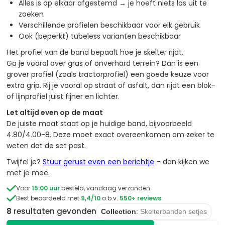
Alles is op elkaar afgestemd → je hoeft niets los uit te
zoeken
Verschillende profielen beschikbaar voor elk gebruik
Ook (beperkt) tubeless varianten beschikbaar
Het profiel van de band bepaalt hoe je skelter rijdt.
Ga je vooral over gras of onverhard terrein? Dan is een
grover profiel (zoals tractorprofiel) een goede keuze voor
extra grip. Rij je vooral op straat of asfalt, dan rijdt een blok-
of lijnprofiel juist fijner en lichter.
Let altijd even op de maat
De juiste maat staat op je huidige band, bijvoorbeeld
4.80/4.00-8. Deze moet exact overeenkomen om zeker te
weten dat de set past.
Twijfel je?
Stuur gerust even een berichtje
– dan kijken we
met je mee.

Voor
15:00 uur
besteld, vandaag verzonden

Best beoordeeld met
9,4/10
o.b.v.
550+ reviews
8
resultaten
gevonden
Collection
:
Skelterbanden setjes