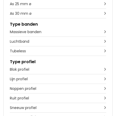
As 25 mm ø

As 30 mm ø

Type banden
Massieve banden

Luchtband

Tubeless

Type profiel
Blok profiel

Lijn profiel

Noppen profiel

Ruit profiel

Sneeuw profiel
