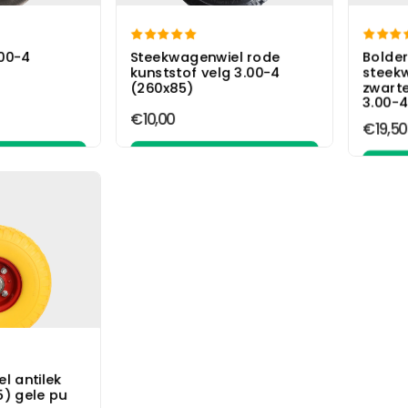


Bolde
00-4
Steekwagenwiel rode
steek
kunststof velg 3.00-4
zwarte
(260x85)
3.00-4
€10,00
€19,50
elwagen
In winkelwagen
l antilek
5) gele pu