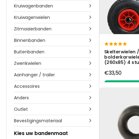
Kruiwagenbanden

Kruiwagenwielen

Zitmaaierbanden

Binnenbanden


Skelterwielen 
Buitenbanden

bolderkarwiel
(260x85) 4 st
Zwenkwielen

€33,50
Aanhanger / trailer

Accessoires

In wink
Anders

Outlet

Bevestigingsmateriaal

Kies uw bandenmaat