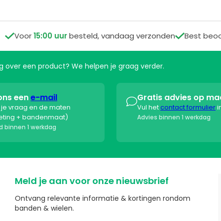

Voor
15:00 uur
besteld, vandaag verzonden

Best beo
aag over een product? We helpen je graag verder.
ons een
e-mail
Gratis advies op ma

s je vraag en de maten
Vul het
contact formulier
i
eting + bandenmaat)
Advies binnen 1 werkdag
 binnen 1 werkdag
Meld je aan voor onze nieuwsbrief
Ontvang relevante informatie & kortingen rondom
banden & wielen.