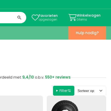
Winkelwagen
Favorieten


opgeslagen
0
items
Hulp nodig?
ordeeld met
9,4/10
o.b.v.
550+ reviews
Filter
Sorteer op