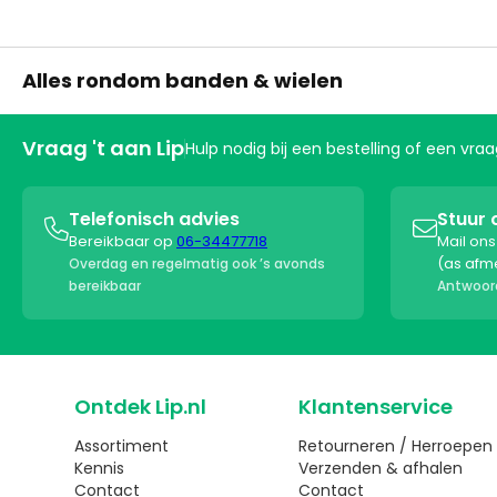
Alles rondom banden & wielen
Vraag 't aan Lip
Hulp nodig bij een bestelling of een vr
Telefonisch advies
Stuur 


Bereikbaar op
06-34477718
Mail on
(as afm
Overdag en regelmatig ook ’s avonds
bereikbaar
Antwoord
Ontdek Lip.nl
Klantenservice
Assortiment
Retourneren / Herroepen
Kennis
Verzenden & afhalen
Contact
Contact