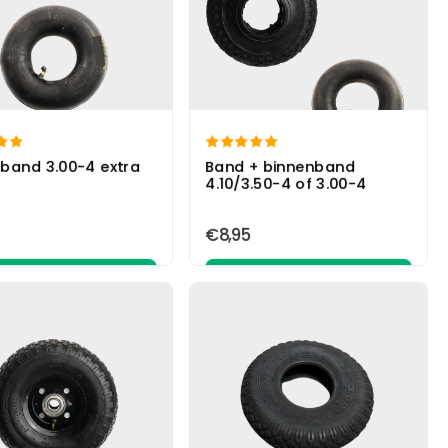


band 3.00-4 extra
Band + binnenband
4.10/3.50-4 of 3.00-4
€8,95
In winkelwagen
In winkelwagen