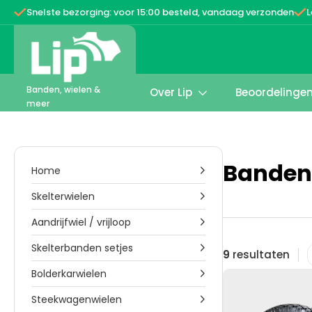


Snelste bezorging: voor 15:00 besteld, vandaag verzonden
L
Banden, wielen &
Over Lip
Beoordelinge

meer
Banden
Home

Skelterwielen

Aandrijfwiel / vrijloop

Skelterbanden setjes

9
resultaten
Bolderkarwielen

Steekwagenwielen
