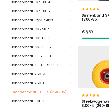
Bandenmaat 11×4.00-4


Bandenmaat 11×4.00-5

Binnenband 3.
(260x85)
Bandenmaat 12½x1.75×2¼

Bandenmaat 12×2.50-9

€5,50
Bandenmaat 13×5.00-6

In wink
Bandenmaat 15×6.00-6

Bandenmaat 16×6.50-8

Bandenmaat 18×8.50/9.50-8

Bandenmaat 2.50-4

Bandenmaat 2.50-8

Bandenmaat 3.00-4 (260×85)


Bandenmaat 3.00-8
Steekwagenwie

3.00-4 (260x8