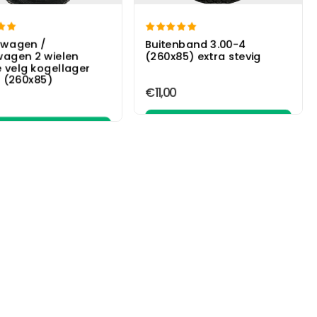


rwagen /
Buitenband 3.00-4
wagen 2 wielen
(260x85) extra stevig
 velg kogellager
 (260x85)
€11,00
In winkelwagen
In winkelwagen