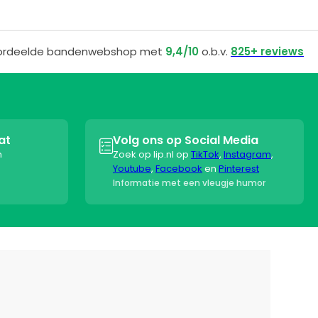
ordeelde bandenwebshop met
9,4/10
o.b.v.
825+ reviews
at
Volg ons op Social Media

n
Zoek op lip.nl op
TikTok
,
Instagram
,
Youtube
,
Facebook
en
Pinterest
Informatie met een vleugje humor