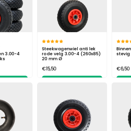


/
Steekwagenwiel anti lek
Binnen
en 3.00-4
rode velg 3.00-4 (260x85)
stevig
uks
20 mm Ø
€15,50
€6,50
elwagen
In winkelwagen