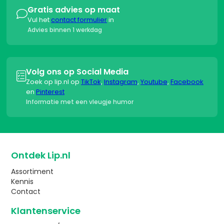
Gratis advies op maat

Vul het
contact formulier
in
Advies binnen 1 werkdag
Volg ons op Social Media

Zoek op lip.nl op
TikTok
,
Instagram
,
Youtube
,
Facebook
en
Pinterest
Informatie met een vleugje humor
Ontdek Lip.nl
Assortiment
Kennis
Contact
Klantenservice