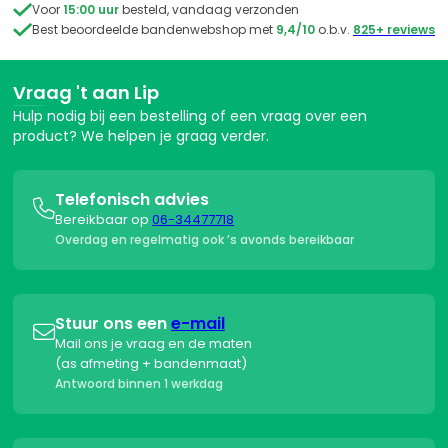

Voor
15:00 uur
besteld, vandaag verzonden

Best beoordeelde bandenwebshop met
9,4/10
o.b.v.
825+ reviews
Vraag 't aan Lip
Hulp nodig bij een bestelling of een vraag over een
product? We helpen je graag verder.
Telefonisch advies

Bereikbaar op
06-34477718
Overdag en regelmatig ook ’s avonds bereikbaar
Stuur ons een
e-mail

Mail ons je vraag en de maten
(as afmeting + bandenmaat)
Antwoord binnen 1 werkdag