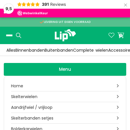
×
391
Reviews
9,5

LEVERING UIT EIGEN VOORRAAD
Slide 2 of 3.


0
Alles
Binnenbanden
Buitenbanden
Complete
wielen
Accessoir
Menu
Home

Skelterwielen

Aandrijfwiel / vrijloop

Skelterbanden setjes

Bolderkarwielen
