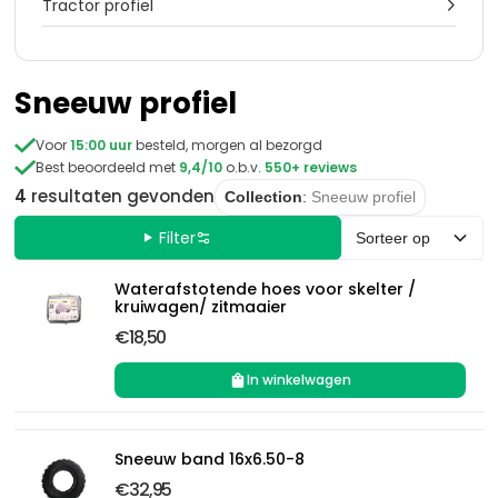
Tractor profiel

Sneeuw profiel

Voor
15:00 uur
besteld, morgen al bezorgd

Best beoordeeld met
9,4/10
o.b.v.
550+ reviews
4
resultaten
gevonden
Collection
:
Sneeuw profiel
Filter
Sorteer op
Waterafstotende hoes voor skelter /
kruiwagen/ zitmaaier
€18,50
In winkelwagen
Sneeuw band 16x6.50-8
€32,95