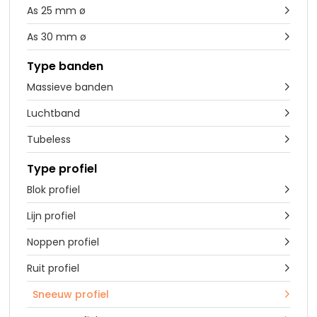
As 25 mm ø

As 30 mm ø

Type banden
Massieve banden

Luchtband

Tubeless

Type profiel
Blok profiel

Lijn profiel

Noppen profiel

Ruit profiel

Sneeuw profiel
